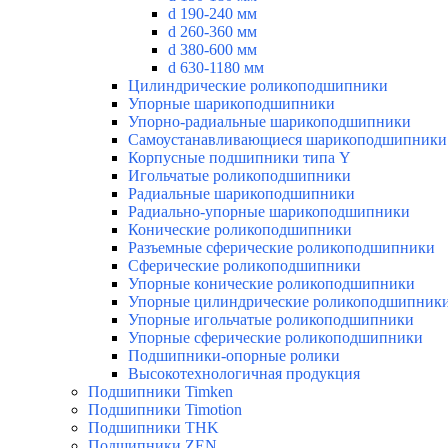
d 190-240 мм
d 260-360 мм
d 380-600 мм
d 630-1180 мм
Цилиндрические роликоподшипники
Упорные шарикоподшипники
Упорно-радиальные шарикоподшипники
Самоустанавливающиеся шарикоподшипники
Корпусные подшипники типа Y
Игольчатые роликоподшипники
Радиальные шарикоподшипники
Радиально-упорные шарикоподшипники
Конические роликоподшипники
Разъемные сферические роликоподшипники
Сферические роликоподшипники
Упорные конические роликоподшипники
Упорные цилиндрические роликоподшипник
Упорные игольчатые роликоподшипники
Упорные сферические роликоподшипники
Подшипники-опорные ролики
Высокотехнологичная продукция
Подшипники Timken
Подшипники Timotion
Подшипники THK
Подшипники ZEN