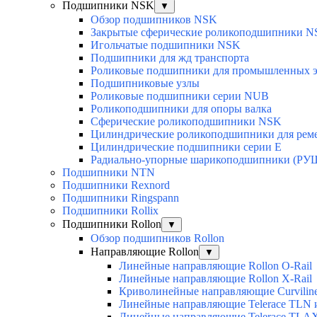
Подшипники NSK
▼
Обзор подшипников NSK
Закрытые сферические роликоподшипники 
Игольчатые подшипники NSK
Подшипники для жд транспорта
Роликовые подшипники для промышленных э
Подшипниковые узлы
Роликовые подшипники серии NUB
Роликоподшипники для опоры валка
Сферические роликоподшипники NSK
Цилиндрические роликоподшипники для рем
Цилиндрические подшипники серии E
Радиально-упорные шарикоподшипники (РУ
Подшипники NTN
Подшипники Rexnord
Подшипники Ringspann
Подшипники Rollix
Подшипники Rollon
▼
Обзор подшипников Rollon
Направляющие Rollon
▼
Линейные направляющие Rollon O-Rail
Линейные направляющие Rollon X-Rail
Криволинейные направляющие Curvilin
Линейные направляющие Telerace TLN
Линейные направляющие Telerace TL