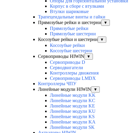
Опоры для горизонтальной установки
Корпус в сборе с втулками
Втулки шариковые
Трапецеидальные винты и гайки
Прямозубые рейки и шестерни
▼
Прямозубые рейки
Прямозубые шестерни
Косозубые рейки и шестерни
▼
Косозубые рейки
Косозубые шестерни
Сервоприводы HIWIN
▼
Сервоприводы D
Серводвигатели
Контроллеры движения
Сервоприводы LMDX
Контроллеры ЧПУ
Линейные модули HIWIN
▼
Линейные модули KK
Линейные модули KC
Линейные модули KE
Линейные модули KU
Линейные модули KS
Линейные модули KA
Линейные модули SK
Актуаторы HIWIN