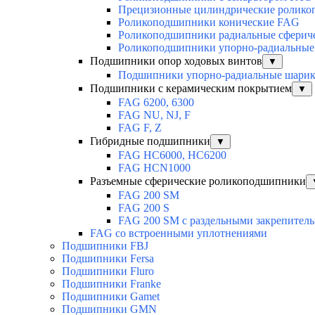
Прецизионные цилиндрические ролик
Роликоподшипники конические FAG
Роликоподшипники радиальные сферич
Роликоподшипники упорно-радиальные
Подшипники опор ходовых винтов
▼
Подшипники упорно-радиальные шари
Подшипники с керамическим покрытием
▼
FAG 6200, 6300
FAG NU, NJ, F
FAG F, Z
Гибридные подшипники
▼
FAG HC6000, HC6200
FAG HCN1000
Разъемные сферические роликоподшипники
FAG 200 SM
FAG 200 S
FAG 200 SM с раздельными закрепител
FAG со встроенными уплотнениями
Подшипники FBJ
Подшипники Fersa
Подшипники Fluro
Подшипники Franke
Подшипники Gamet
Подшипники GMN