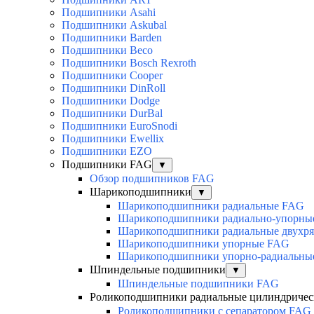
Подшипники Asahi
Подшипники Askubal
Подшипники Barden
Подшипники Beco
Подшипники Bosch Rexroth
Подшипники Cooper
Подшипники DinRoll
Подшипники Dodge
Подшипники DurBal
Подшипники EuroSnodi
Подшипники Ewellix
Подшипники EZO
Подшипники FAG
▼
Обзор подшипников FAG
Шарикоподшипники
▼
Шарикоподшипники радиальные FAG
Шарикоподшипники радиально-упорны
Шарикоподшипники радиальные двухр
Шарикоподшипники упорные FAG
Шарикоподшипники упорно-радиальны
Шпиндельные подшипники
▼
Шпиндельные подшипники FAG
Роликоподшипники радиальные цилиндричес
Роликоподшипники с сепаратором FAG