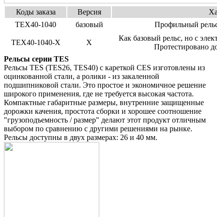
Коды заказа
Версия
Ха
TEX40-1040
базовый
Профильный рельс
Как базовый рельс, но с элек
TEX40-1040-X
X
Протестировано до
Рельсы серии TES
Рельсы TES (TES26, TES40) с кареткой CES изготовлены из
оцинкованной стали, а ролики - из закаленной
подшипниковой стали. Это простое и экономичное решение
широкого применения, где не требуется высокая частота.
Компактные габаритные размеры, внутренние защищенные
дорожки качения, простота сборки и хорошее соотношение
"грузоподъемность / размер" делают этот продукт отличным
выбором по сравнению с другими решениями на рынке.
Рельсы доступны в двух размерах: 26 и 40 мм.