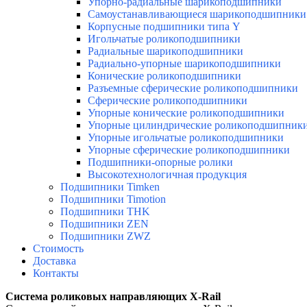
Упорно-радиальные шарикоподшипники
Самоустанавливающиеся шарикоподшипники
Корпусные подшипники типа Y
Игольчатые роликоподшипники
Радиальные шарикоподшипники
Радиально-упорные шарикоподшипники
Конические роликоподшипники
Разъемные сферические роликоподшипники
Сферические роликоподшипники
Упорные конические роликоподшипники
Упорные цилиндрические роликоподшипник
Упорные игольчатые роликоподшипники
Упорные сферические роликоподшипники
Подшипники-опорные ролики
Высокотехнологичная продукция
Подшипники Timken
Подшипники Timotion
Подшипники THK
Подшипники ZEN
Подшипники ZWZ
Стоимость
Доставка
Контакты
Система роликовых направляющих X-Rail