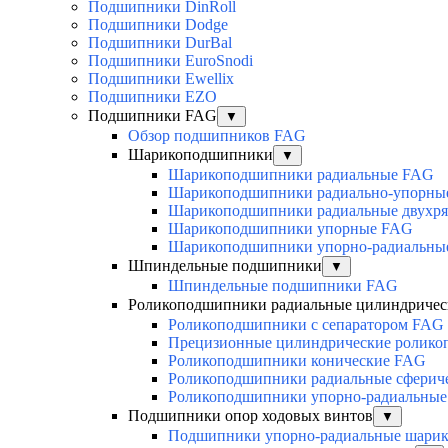
Подшипники DinRoll
Подшипники Dodge
Подшипники DurBal
Подшипники EuroSnodi
Подшипники Ewellix
Подшипники EZO
Подшипники FAG
▼
Обзор подшипников FAG
Шарикоподшипники
▼
Шарикоподшипники радиальные FAG
Шарикоподшипники радиально-упорны
Шарикоподшипники радиальные двухр
Шарикоподшипники упорные FAG
Шарикоподшипники упорно-радиальны
Шпиндельные подшипники
▼
Шпиндельные подшипники FAG
Роликоподшипники радиальные цилиндричес
Роликоподшипники с сепаратором FAG
Прецизионные цилиндрические ролик
Роликоподшипники конические FAG
Роликоподшипники радиальные сферич
Роликоподшипники упорно-радиальные
Подшипники опор ходовых винтов
▼
Подшипники упорно-радиальные шари