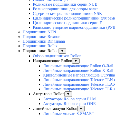
Роликовые подшипники серии NUB
Роликоподшипники для опоры валка
Сферические роликоподшипники NSK
Цилиндрические роликоподшипники для рем
Цилиндрические подшипники серии E
Радиально-упорные шарикоподшипники (РУ
Подшипники NTN
Подшипники Rexnord
Подшипники Ringspann
Подшипники Rollix
Подшипники Rollon
▼
Обзор подшипников Rollon
Направляющие Rollon
▼
Линейные направляющие Rollon O-Rail
Линейные направляющие Rollon X-Rail
Криволинейные направляющие Curvilin
Линейные направляющие Telerace TLN
Линейные направляющие Telerace TL
Линейные направляющие Telerace TLR 
Актуаторы Rollon
▼
Актуаторы Rollon серии ELM
Актуаторы Rollon серии ONE
Линейные модули Rollon
▼
Линейные модули S-SMART