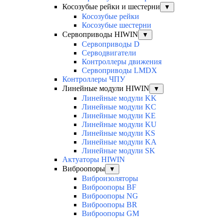
Косозубые рейки и шестерни
▼
Косозубые рейки
Косозубые шестерни
Сервоприводы HIWIN
▼
Сервоприводы D
Серводвигатели
Контроллеры движения
Сервоприводы LMDX
Контроллеры ЧПУ
Линейные модули HIWIN
▼
Линейные модули KK
Линейные модули KC
Линейные модули KE
Линейные модули KU
Линейные модули KS
Линейные модули KA
Линейные модули SK
Актуаторы HIWIN
Виброопоры
▼
Виброизоляторы
Виброопоры BF
Виброопоры NG
Виброопоры BR
Виброопоры GM