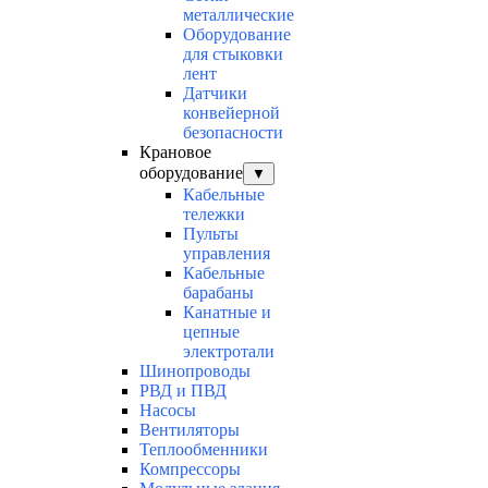
металлические
Оборудование
для стыковки
лент
Датчики
конвейерной
безопасности
Крановое
оборудование
▼
Кабельные
тележки
Пульты
управления
Кабельные
барабаны
Канатные и
цепные
электротали
Шинопроводы
РВД и ПВД
Насосы
Вентиляторы
Теплообменники
Компрессоры