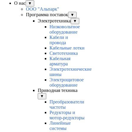
О нас
▼
ООО "Альпарк"
Программа поставок
▼
Электротехника
▼
Низковольтное
оборудование
Кабели и
провода
Кабельные лотки
Светотехника
Кабельная
арматура
Электротехнические
шины
Электрощитовое
оборудование
Приводная техника
▼
Преобразователи
частоты
Редукторы и
мотор-редукторы
Линейные
системы