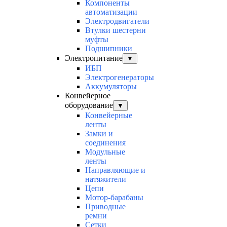
Компоненты
автоматизации
Электродвигатели
Втулки шестерни
муфты
Подшипники
Электропитание
▼
ИБП
Электрогенераторы
Аккумуляторы
Конвейерное
оборудование
▼
Конвейерные
ленты
Замки и
соединения
Модульные
ленты
Направляющие и
натяжители
Цепи
Мотор-барабаны
Приводные
ремни
Сетки