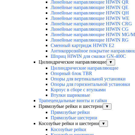
Линейные направляющие HIWIN QR
Линейные направляющие HIWIN QE
Линейные направляющие HIWIN QH
Линейные направляющие HIWIN WE
Линейные направляющие HIWIN CRG
Линейные направляющие HIWIN CG
Линейные направляющие HIWIN MG/
Линейные направляющие HIWIN RG
Сменный картридж HIWIN E2
Антикоррозийное покрытие направля
Шприц HIWIN для смазки GN-400C
Цилиндрические направляющие
▼
Цилиндрические направляющие
Опорный блок TBR
Опоры для вертикальной установки
Опоры для горизонтальной установки
Корпус в сборе с втулками
Втулки шариковые
Трапецеидальные винты и гайки
Прямозубые рейки и шестерни
▼
Прямозубые рейки
Прямозубые шестерни
Косозубые рейки и шестерни
▼
Косозубые рейки
Косозубые шестерни