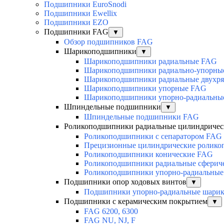
Подшипники EuroSnodi
Подшипники Ewellix
Подшипники EZO
Подшипники FAG
▼
Обзор подшипников FAG
Шарикоподшипники
▼
Шарикоподшипники радиальные FAG
Шарикоподшипники радиально-упорны
Шарикоподшипники радиальные двухр
Шарикоподшипники упорные FAG
Шарикоподшипники упорно-радиальны
Шпиндельные подшипники
▼
Шпиндельные подшипники FAG
Роликоподшипники радиальные цилиндричес
Роликоподшипники с сепаратором FAG
Прецизионные цилиндрические ролик
Роликоподшипники конические FAG
Роликоподшипники радиальные сферич
Роликоподшипники упорно-радиальные
Подшипники опор ходовых винтов
▼
Подшипники упорно-радиальные шари
Подшипники с керамическим покрытием
▼
FAG 6200, 6300
FAG NU, NJ, F