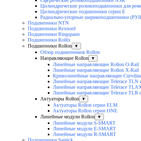
Сферические роликоподшипники NSK
Цилиндрические роликоподшипники для рем
Цилиндрические подшипники серии E
Радиально-упорные шарикоподшипники (РУ
Подшипники NTN
Подшипники Rexnord
Подшипники Ringspann
Подшипники Rollix
Подшипники Rollon
▼
Обзор подшипников Rollon
Направляющие Rollon
▼
Линейные направляющие Rollon O-Rail
Линейные направляющие Rollon X-Rail
Криволинейные направляющие Curvilin
Линейные направляющие Telerace TLN
Линейные направляющие Telerace TL
Линейные направляющие Telerace TLR 
Актуаторы Rollon
▼
Актуаторы Rollon серии ELM
Актуаторы Rollon серии ONE
Линейные модули Rollon
▼
Линейные модули S-SMART
Линейные модули E-SMART
Линейные модули R-SMART
Подшипники Samick