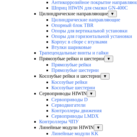
Антикоррозийное покрытие направля
Шприц HIWIN для смазки GN-400C
Цилиндрические направляющие
▼
Цилиндрические направляющие
Опорный блок TBR
Опоры для вертикальной установки
Опоры для горизонтальной установки
Корпус в сборе с втулками
Втулки шариковые
Трапецеидальные винты и гайки
Прямозубые рейки и шестерни
▼
Прямозубые рейки
Прямозубые шестерни
Косозубые рейки и шестерни
▼
Косозубые рейки
Косозубые шестерни
Сервоприводы HIWIN
▼
Сервоприводы D
Серводвигатели
Контроллеры движения
Сервоприводы LMDX
Контроллеры ЧПУ
Линейные модули HIWIN
▼
Линейные модули KK