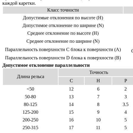
каждой каретки.
Класс точности
Допустимые отклонения по высоте (Н)
Допуcтимое отклонение по ширине (N)
Среднее отклонение по высоте (Н)
Среднее отклонение по ширине (N)
Параллельность поверхности С блока к поверхности (А)
Параллельность поверхности D блока к поверхности (В)
Допустимое отклонение параллельности
Точность
Длина рельса
C
H
P
<50
12
6
2
50-80
13
7
3
80-125
14
8
3.5
125-200
15
9
4
200-250
16
10
5
250-315
17
11
5