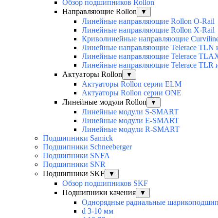
Обзор подшипников Rollon
Направляющие Rollon
▼
Линейные направляющие Rollon O-Rail
Линейные направляющие Rollon X-Rail
Криволинейные направляющие Curvilin
Линейные направляющие Telerace TLN
Линейные направляющие Telerace TL
Линейные направляющие Telerace TLR 
Актуаторы Rollon
▼
Актуаторы Rollon серии ELM
Актуаторы Rollon серии ONE
Линейные модули Rollon
▼
Линейные модули S-SMART
Линейные модули E-SMART
Линейные модули R-SMART
Подшипники Samick
Подшипники Schneeberger
Подшипники SNFA
Подшипники SNR
Подшипники SKF
▼
Обзор подшипников SKF
Подшипники качения
▼
Однорядные радиальные шарикоподши
d 3-10 мм