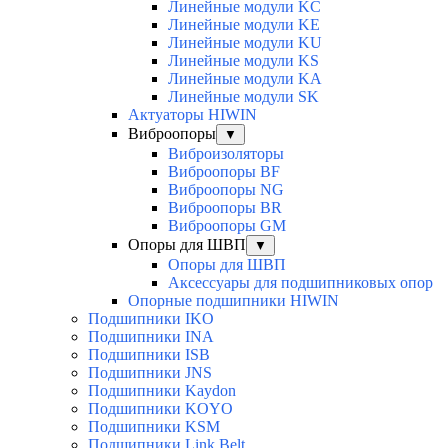
Линейные модули KC
Линейные модули KE
Линейные модули KU
Линейные модули KS
Линейные модули KA
Линейные модули SK
Актуаторы HIWIN
Виброопоры
▼
Виброизоляторы
Виброопоры BF
Виброопоры NG
Виброопоры BR
Виброопоры GM
Опоры для ШВП
▼
Опоры для ШВП
Аксессуары для подшипниковых опор
Опорные подшипники HIWIN
Подшипники IKO
Подшипники INA
Подшипники ISB
Подшипники JNS
Подшипники Kaydon
Подшипники KOYO
Подшипники KSM
Подшипники Link Belt