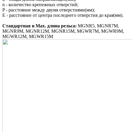
n - количество крепежных отверстий;
P - расстояние между двумя отверстиями(мм);
E - расстояние от центра последнего отверстия до края(мм).
Стандартная и Маx. длина рельса:
MGNR5, MGNR7M,
MGNR9M, MGNR12M, MGNR15M, MGWR7M, MGWR9M,
MGWR12M, MGWR15M