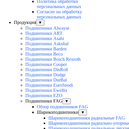
Политика обработки
персональных данных
Согласие на обработку
персональных данных
Продукция
▼
Подшипники Alwayse
Подшипники ART
Подшипники Asahi
Подшипники Askubal
Подшипники Barden
Подшипники Beco
Подшипники Bosch Rexroth
Подшипники Cooper
Подшипники DinRoll
Подшипники Dodge
Подшипники DurBal
Подшипники EuroSnodi
Подшипники Ewellix
Подшипники EZO
Подшипники FAG
▼
Обзор подшипников FAG
Шарикоподшипники
▼
Шарикоподшипники радиальные FAG
Шарикоподшипники радиально-упорны
Шарикоподшипники радиальные двухр