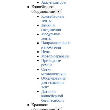
Аккумуляторы
Конвейерное
оборудование
▼
Конвейерные
ленты
Замки и
соединения
Модульные
ленты
Направляющие и
натяжители
Цепи
Мотор-барабаны
Приводные
ремни
Сетки
металлические
Оборудование
для стыковки
лент
Датчики
конвейерной
безопасности
Крановое
оборудование
▼