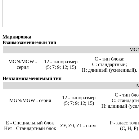
Маркировка
Взаимозаменяемый тип
MGN 
С - тип блока:
MGN/MGW -
12 - типоразмер
С: стандартный;
серия
(5; 7; 9; 12; 15)
H: длинный (усиленный).
Невзаимозаменяемый тип
M
С - тип бло
12 - типоразмер
MGN/MGW - серия
С: стандарт
(5; 7; 9; 12; 15)
H: длинный (уси
E - Специальный блок
P - класс точ
ZF, Z0, Z1 - натяг
Нет - Стандартный блок
(C, H, P)