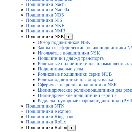
Подшипники Nachi
Подшипники Nadella
Подшипники NBS
Подшипники NIS
Подшипники NKE
Подшипники NMB
Подшипники NSK
▼
Обзор подшипников NSK
Закрытые сферические роликоподшипники 
Игольчатые подшипники NSK
Подшипники для жд транспорта
Роликовые подшипники для промышленных э
Подшипниковые узлы
Роликовые подшипники серии NUB
Роликоподшипники для опоры валка
Сферические роликоподшипники NSK
Цилиндрические роликоподшипники для рем
Цилиндрические подшипники серии E
Радиально-упорные шарикоподшипники (РУ
Подшипники NTN
Подшипники Rexnord
Подшипники Ringspann
Подшипники Rollix
Подшипники Rollon
▼