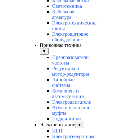
Кабельные лотки
Светотехника
Кабельная
арматура
Электротехнические
шины
Электрощитовое
оборудование
Приводная техника
▼
Преобразователи
частоты
Редукторы и
мотор-редукторы
Линейные
системы
Компоненты
автоматизации
Электродвигатели
Втулки шестерни
муфты
Подшипники
Электропитание
▼
ИБП
Электрогенераторы