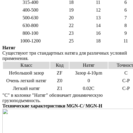
315-400
18
11
6
400-500
19
12
6
500-630
20
13
7
630-800
22
14
8
800-100
23
16
9
1000-1200
25
18
11
Натяг
Существуют три стандартных натяга для различных условий
применения.
Класс
Код
Натяг
Точнос
Небольшой зазор
ZF
Зазор 4-10μm
C
Очень легкий натяг
Z0
0
C-P
Легкий натяг
Z1
0.02C
C-P
"C" в колонке "Натяг" обозначает динамическую
грузоподъемность.
Технические характеристики
MGN-C/ MGN-H