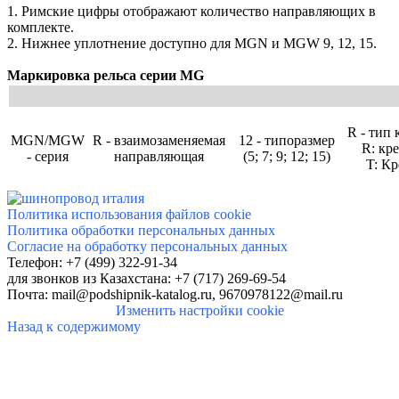
1. Римские цифры отображают количество направляющих в
комплекте.
2. Нижнее уплотнение доступно для MGN и MGW 9, 12, 15.
Маркировка рельса серии MG
R - тип 
MGN/MGW
R - взаимозаменяемая
12 - типоразмер
R: кр
- серия
направляющая
(5; 7; 9; 12; 15)
T: Кр
Политика использования файлов cookie
Политика обработки персональных данных
Согласие на обработку персональных данных
Телефон: +7 (499) 322-91-34
для звонков
из Казахстана: +7 (717) 269-69-54
Почта:
mail@podshipnik-katalog.ru,
9670978122@mail.ru
Изменить настройки cookie
Назад к содержимому