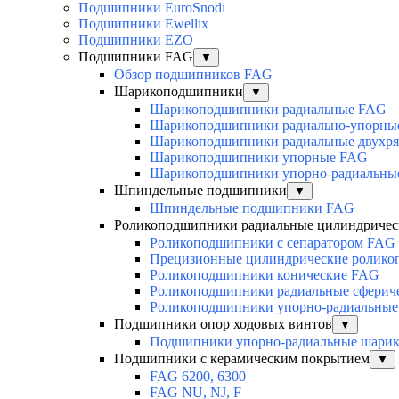
Подшипники EuroSnodi
Подшипники Ewellix
Подшипники EZO
Подшипники FAG
▼
Обзор подшипников FAG
Шарикоподшипники
▼
Шарикоподшипники радиальные FAG
Шарикоподшипники радиально-упорны
Шарикоподшипники радиальные двухр
Шарикоподшипники упорные FAG
Шарикоподшипники упорно-радиальны
Шпиндельные подшипники
▼
Шпиндельные подшипники FAG
Роликоподшипники радиальные цилиндричес
Роликоподшипники с сепаратором FAG
Прецизионные цилиндрические ролик
Роликоподшипники конические FAG
Роликоподшипники радиальные сферич
Роликоподшипники упорно-радиальные
Подшипники опор ходовых винтов
▼
Подшипники упорно-радиальные шари
Подшипники с керамическим покрытием
▼
FAG 6200, 6300
FAG NU, NJ, F