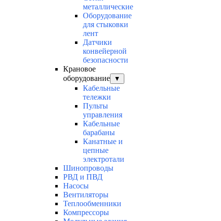
металлические
Оборудование
для стыковки
лент
Датчики
конвейерной
безопасности
Крановое
оборудование
▼
Кабельные
тележки
Пульты
управления
Кабельные
барабаны
Канатные и
цепные
электротали
Шинопроводы
РВД и ПВД
Насосы
Вентиляторы
Теплообменники
Компрессоры