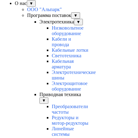
О нас
▼
ООО "Альпарк"
Программа поставок
▼
Электротехника
▼
Низковольтное
оборудование
Кабели и
провода
Кабельные лотки
Светотехника
Кабельная
арматура
Электротехнические
шины
Электрощитовое
оборудование
Приводная техника
▼
Преобразователи
частоты
Редукторы и
мотор-редукторы
Линейные
системы