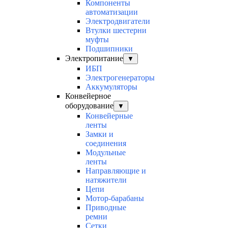
Компоненты
автоматизации
Электродвигатели
Втулки шестерни
муфты
Подшипники
Электропитание
▼
ИБП
Электрогенераторы
Аккумуляторы
Конвейерное
оборудование
▼
Конвейерные
ленты
Замки и
соединения
Модульные
ленты
Направляющие и
натяжители
Цепи
Мотор-барабаны
Приводные
ремни
Сетки