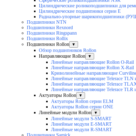
Сферические роликоподшипники NSK
Цилиндрические роликоподшипники для рем
Цилиндрические подшипники серии E
Радиально-упорные шарикоподшипники (РУ
Подшипники NTN
Подшипники Rexnord
Подшипники Ringspann
Подшипники Rollix
Подшипники Rollon
▼
Обзор подшипников Rollon
Направляющие Rollon
▼
Линейные направляющие Rollon O-Rail
Линейные направляющие Rollon X-Rail
Криволинейные направляющие Curvilin
Линейные направляющие Telerace TLN
Линейные направляющие Telerace TL
Линейные направляющие Telerace TLR 
Актуаторы Rollon
▼
Актуаторы Rollon серии ELM
Актуаторы Rollon серии ONE
Линейные модули Rollon
▼
Линейные модули S-SMART
Линейные модули E-SMART
Линейные модули R-SMART
Подшипники Samick