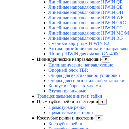
Линейные направляющие HIWIN QR
Линейные направляющие HIWIN QE
Линейные направляющие HIWIN QH
Линейные направляющие HIWIN WE
Линейные направляющие HIWIN CRG
Линейные направляющие HIWIN CG
Линейные направляющие HIWIN MG/
Линейные направляющие HIWIN RG
Сменный картридж HIWIN E2
Антикоррозийное покрытие направля
Шприц HIWIN для смазки GN-400C
Цилиндрические направляющие
▼
Цилиндрические направляющие
Опорный блок TBR
Опоры для вертикальной установки
Опоры для горизонтальной установки
Корпус в сборе с втулками
Втулки шариковые
Трапецеидальные винты и гайки
Прямозубые рейки и шестерни
▼
Прямозубые рейки
Прямозубые шестерни
Косозубые рейки и шестерни
▼
Косозубые рейки
Косозубые шестерни