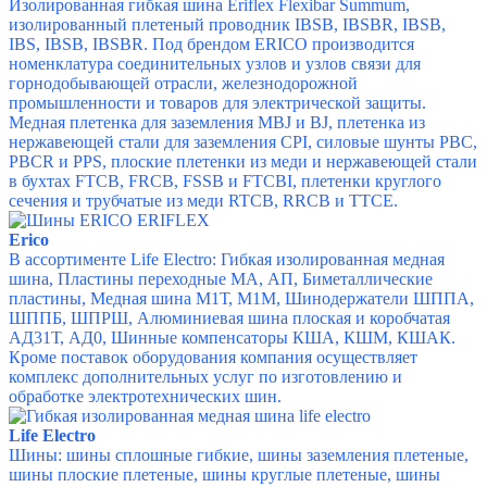
Изолированная гибкая шина Eriflex Flexibar Summum,
и
золированный плетеный проводник IBSB, IBSBR,
IBSB,
IBS, IBSB, IBSBR.
Под брендом ERICO производится
номенклатура
соединительных узлов и узлов связи для
горнодобывающей отрасли, железнодорожной
промышленности и
товаров для электрической защиты.
М
едная плетенка для заземления MBJ и BJ, п
летенка из
нержавеющей стали для заземления CPI, с
иловые шунты PBC,
PBCR и PPS, п
лоские плетенки из меди и нержавеющей стали
в бухтах FTCB, FRCB, FSSB и FTCBI, п
летенки круглого
сечения и трубчатые из меди RTCB, RRCB и TTCE.
Erico
В ассортименте Life Electro:
Гибкая изолированная медная
шина, Пластины переходные МА, АП, Биметаллические
пластины, Медная шина М1Т, М1М, Шинодержатели ШППА,
ШППБ, ШПРШ, Алюминиевая шина плоская и коробчатая
АД31Т, АД0, Шинные компенсаторы КША, КШМ, КШАК.
Кроме поставок оборудования компания осуществляет
комплекс дополнительных услуг по изготовлению и
обработке электротехнических шин.
Life Electro
Шины:
шины сплошные гибкие, шины заземления плетеные,
шины плоские плетеные, шины круглые плетеные, шины