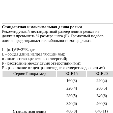
Стандартная и максимальная длина рельса
Рекомендуемый нестандартный размер длины рельса не
должен превышать ½ размера шага (Р). Грамотный подбор
длины предотвращает нестабильность конца рельса.
L=(n-1)*P+2*E, где
L - общая длина направляющей(мм);
n - количество крепежных отверстий;
P - расстояние между двумя отверстиями(мм);
E - расстояние от центра последнего отверстия до края(мм).
Серия/Типоразмер
EGR15
EGR20
160(3)
220(4)
220(4)
280(5)
280(5)
340(6)
340(6)
460(8)
460(8)
640(11)
Стандартная длина