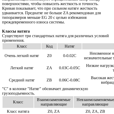
поверхностями, чтобы повысить жесткость и точность.
Кривая показывает, что при сильном натяге жесткость
удваивается. Преднатяг не больше ZA рекомендован для
типоразмеров меньше EG 20 с целью избежания
преждевременного износа системы.
Классы натяга
Существуют три стандартных натяга для различных условий
применения.
Класс
Код
Натяг
Неизменное н
Очень легкий натяг
Z0
0-0.02C
незначительные 
Низкие нагрузк
Легкий натяг
ZA
0.03C-0.05C
Высокая жест
Средний натяг
ZB
0.06C-0.08C
вибрац
"C" в колонке "Натяг" обозначает динамическую
грузоподъемность.
Взаимозаменяемые
Невзаимозаменяемы
Класс
направляющие
направляющие
Класс натяга
Z0, ZA
Z0, ZA, ZB