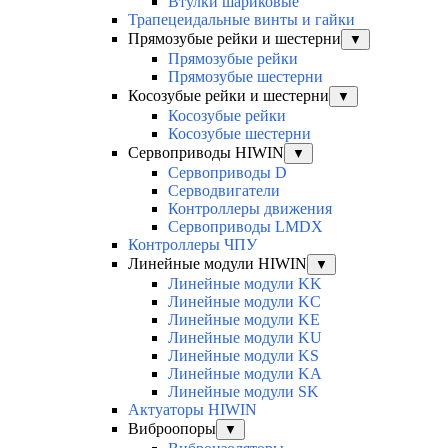
Втулки шариковые
Трапецеидальные винты и гайки
Прямозубые рейки и шестерни
▼
Прямозубые рейки
Прямозубые шестерни
Косозубые рейки и шестерни
▼
Косозубые рейки
Косозубые шестерни
Сервоприводы HIWIN
▼
Сервоприводы D
Серводвигатели
Контроллеры движения
Сервоприводы LMDX
Контроллеры ЧПУ
Линейные модули HIWIN
▼
Линейные модули KK
Линейные модули KC
Линейные модули KE
Линейные модули KU
Линейные модули KS
Линейные модули KA
Линейные модули SK
Актуаторы HIWIN
Виброопоры
▼