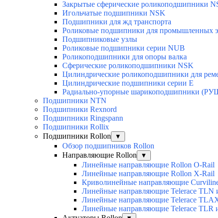
Закрытые сферические роликоподшипники 
Игольчатые подшипники NSK
Подшипники для жд транспорта
Роликовые подшипники для промышленных э
Подшипниковые узлы
Роликовые подшипники серии NUB
Роликоподшипники для опоры валка
Сферические роликоподшипники NSK
Цилиндрические роликоподшипники для рем
Цилиндрические подшипники серии E
Радиально-упорные шарикоподшипники (РУ
Подшипники NTN
Подшипники Rexnord
Подшипники Ringspann
Подшипники Rollix
Подшипники Rollon
▼
Обзор подшипников Rollon
Направляющие Rollon
▼
Линейные направляющие Rollon O-Rail
Линейные направляющие Rollon X-Rail
Криволинейные направляющие Curvilin
Линейные направляющие Telerace TLN
Линейные направляющие Telerace TL
Линейные направляющие Telerace TLR 
Актуаторы Rollon