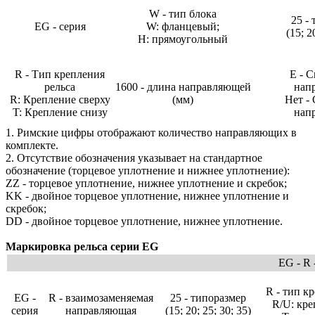
W - тип блока
25 -
EG - серия
W: фланцевый;
(15; 2
H: прямоугольный
R - Тип крепления
E - 
рельса
1600 - длина направляющей
нап
R: Крепление сверху
(мм)
Нет -
T: Крепление снизу
нап
1. Римские цифры отображают количество направляющих в
комплекте.
2. Отсутствие обозначения указывает на стандартное
обозначение (торцевое уплотнение и нижнее уплотнение):
ZZ - торцевое уплотнение, нижнее уплотнение и скребок;
KK - двойное торцевое уплотнение, нижнее уплотнение и
скребок;
DD - двойное торцевое уплотнение, нижнее уплотнение.
Маркировка рельса серии EG
EG - R -
R - тип к
EG -
R - взаимозаменяемая
25 - типоразмер
R/U: кре
серия
направляющая
(15; 20; 25; 30; 35)