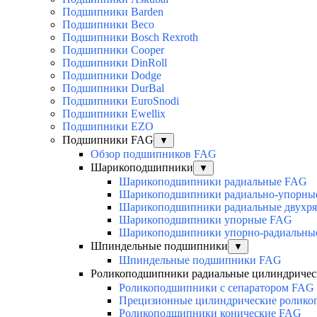
Подшипники Barden
Подшипники Beco
Подшипники Bosch Rexroth
Подшипники Cooper
Подшипники DinRoll
Подшипники Dodge
Подшипники DurBal
Подшипники EuroSnodi
Подшипники Ewellix
Подшипники EZO
Подшипники FAG
▼
Обзор подшипников FAG
Шарикоподшипники
▼
Шарикоподшипники радиальные FAG
Шарикоподшипники радиально-упорны
Шарикоподшипники радиальные двухр
Шарикоподшипники упорные FAG
Шарикоподшипники упорно-радиальны
Шпиндельные подшипники
▼
Шпиндельные подшипники FAG
Роликоподшипники радиальные цилиндричес
Роликоподшипники с сепаратором FAG
Прецизионные цилиндрические ролик
Роликоподшипники конические FAG