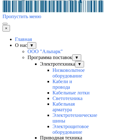
Пропустить меню
×
Главная
О нас
▼
ООО "Альпарк"
Программа поставок
▼
Электротехника
▼
Низковольтное
оборудование
Кабели и
провода
Кабельные лотки
Светотехника
Кабельная
арматура
Электротехнические
шины
Электрощитовое
оборудование
Приводная техника