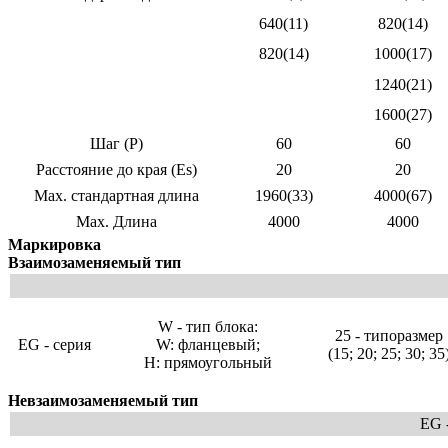
640(11)
820(14)
820(14)
1000(17)
1240(21)
1600(27)
Шаг (P)
60
60
Расстояние до края (Es)
20
20
Max. стандартная длина
1960(33)
4000(67)
Max. Длина
4000
4000
Маркировка
Взаимозаменяемый тип
W - тип блока:
25 - типоразмер
EG - серия
W: фланцевый;
(15; 20; 25; 30; 35
H: прямоугольный
Невзаимозаменяемый тип
EG -