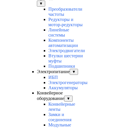
▼
Преобразователи
частоты
Редукторы и
мотор-редукторы
Линейные
системы
Компоненты
автоматизации
Электродвигатели
Втулки шестерни
муфты
Подшипники
Электропитание
▼
ИБП
Электрогенераторы
Аккумуляторы
Конвейерное
оборудование
▼
Конвейерные
ленты
Замки и
соединения
Модульные