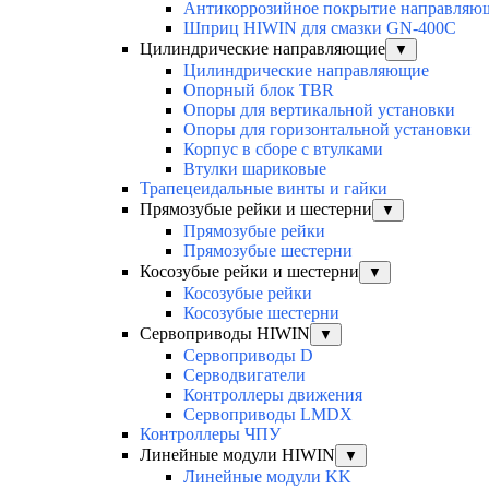
Антикоррозийное покрытие направля
Шприц HIWIN для смазки GN-400C
Цилиндрические направляющие
▼
Цилиндрические направляющие
Опорный блок TBR
Опоры для вертикальной установки
Опоры для горизонтальной установки
Корпус в сборе с втулками
Втулки шариковые
Трапецеидальные винты и гайки
Прямозубые рейки и шестерни
▼
Прямозубые рейки
Прямозубые шестерни
Косозубые рейки и шестерни
▼
Косозубые рейки
Косозубые шестерни
Сервоприводы HIWIN
▼
Сервоприводы D
Серводвигатели
Контроллеры движения
Сервоприводы LMDX
Контроллеры ЧПУ
Линейные модули HIWIN
▼
Линейные модули KK