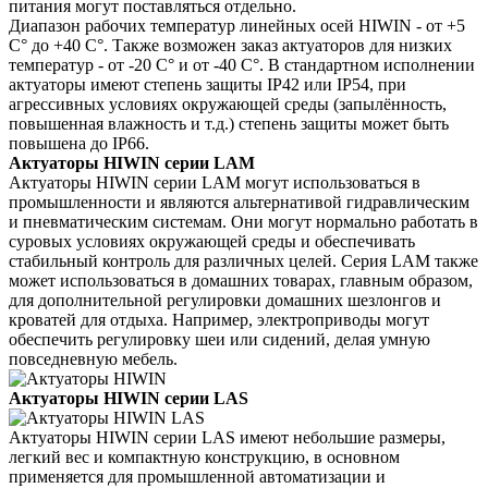
питания могут поставляться отдельно.
Диапазон рабочих температур линейных осей HIWIN - от +5
С° до +40 С°. Также возможен заказ актуаторов для низких
температур - от -20 С° и от -40 С°. В стандартном исполнении
актуаторы имеют степень защиты IP42 или IP54, при
агрессивных условиях окружающей среды (запылённость,
повышенная влажность и т.д.) степень защиты может быть
повышена до IP66.
Актуаторы HIWIN серии LAM
Актуаторы HIWIN серии LAM могут использоваться в
промышленности и являются альтернативой гидравлическим
и пневматическим системам. Они могут нормально работать в
суровых условиях окружающей среды и обеспечивать
стабильный контроль для различных целей. Серия LAM также
может использоваться в домашних товарах, главным образом,
для дополнительной регулировки домашних шезлонгов и
кроватей для отдыха. Например, электроприводы могут
обеспечить регулировку шеи или сидений, делая умную
повседневную мебель.
Актуаторы HIWIN серии LAS
Актуаторы HIWIN серии LAS имеют небольшие размеры,
легкий вес и компактную конструкцию, в основном
применяется для промышленной автоматизации и