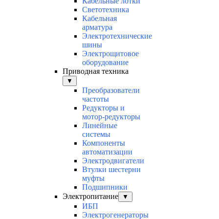
Кабельные лотки
Светотехника
Кабельная
арматура
Электротехнические
шины
Электрощитовое
оборудование
Приводная техника
▼
Преобразователи
частоты
Редукторы и
мотор-редукторы
Линейные
системы
Компоненты
автоматизации
Электродвигатели
Втулки шестерни
муфты
Подшипники
Электропитание
▼
ИБП
Электрогенераторы