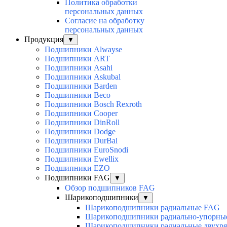
Политика обработки
персональных данных
Согласие на обработку
персональных данных
Продукция
▼
Подшипники Alwayse
Подшипники ART
Подшипники Asahi
Подшипники Askubal
Подшипники Barden
Подшипники Beco
Подшипники Bosch Rexroth
Подшипники Cooper
Подшипники DinRoll
Подшипники Dodge
Подшипники DurBal
Подшипники EuroSnodi
Подшипники Ewellix
Подшипники EZO
Подшипники FAG
▼
Обзор подшипников FAG
Шарикоподшипники
▼
Шарикоподшипники радиальные FAG
Шарикоподшипники радиально-упорны
Шарикоподшипники радиальные двухр