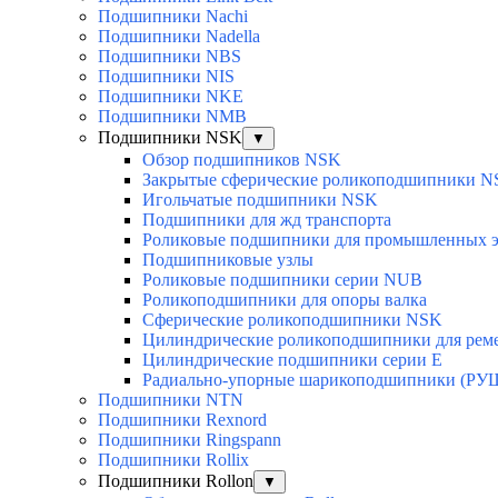
Подшипники Nachi
Подшипники Nadella
Подшипники NBS
Подшипники NIS
Подшипники NKE
Подшипники NMB
Подшипники NSK
▼
Обзор подшипников NSK
Закрытые сферические роликоподшипники 
Игольчатые подшипники NSK
Подшипники для жд транспорта
Роликовые подшипники для промышленных э
Подшипниковые узлы
Роликовые подшипники серии NUB
Роликоподшипники для опоры валка
Сферические роликоподшипники NSK
Цилиндрические роликоподшипники для рем
Цилиндрические подшипники серии E
Радиально-упорные шарикоподшипники (РУ
Подшипники NTN
Подшипники Rexnord
Подшипники Ringspann
Подшипники Rollix
Подшипники Rollon
▼