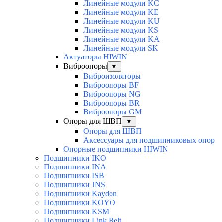
Линейные модули KC
Линейные модули KE
Линейные модули KU
Линейные модули KS
Линейные модули KA
Линейные модули SK
Актуаторы HIWIN
Виброопоры
▼
Виброизоляторы
Виброопоры BF
Виброопоры NG
Виброопоры BR
Виброопоры GM
Опоры для ШВП
▼
Опоры для ШВП
Аксессуары для подшипниковых опор
Опорные подшипники HIWIN
Подшипники IKO
Подшипники INA
Подшипники ISB
Подшипники JNS
Подшипники Kaydon
Подшипники KOYO
Подшипники KSM
Подшипники Link Belt