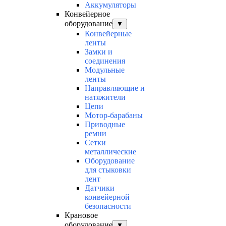
Аккумуляторы
Конвейерное
оборудование
▼
Конвейерные
ленты
Замки и
соединения
Модульные
ленты
Направляющие и
натяжители
Цепи
Мотор-барабаны
Приводные
ремни
Сетки
металлические
Оборудование
для стыковки
лент
Датчики
конвейерной
безопасности
Крановое
оборудование
▼