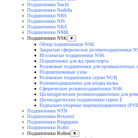
Подшипники Nachi
Подшипники Nadella
Подшипники NBS
Подшипники NIS
Подшипники NKE
Подшипники NMB
Подшипники NSK
▼
Обзор подшипников NSK
Закрытые сферические роликоподшипники 
Игольчатые подшипники NSK
Подшипники для жд транспорта
Роликовые подшипники для промышленных э
Подшипниковые узлы
Роликовые подшипники серии NUB
Роликоподшипники для опоры валка
Сферические роликоподшипники NSK
Цилиндрические роликоподшипники для рем
Цилиндрические подшипники серии E
Радиально-упорные шарикоподшипники (РУ
Подшипники NTN
Подшипники Rexnord
Подшипники Ringspann
Подшипники Rollix
Подшипники Rollon
▼