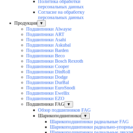
Политика обработки
персональных данных
Согласие на обработку
персональных данных
Продукция
▼
Подшипники Alwayse
Подшипники ART
Подшипники Asahi
Подшипники Askubal
Подшипники Barden
Подшипники Beco
Подшипники Bosch Rexroth
Подшипники Cooper
Подшипники DinRoll
Подшипники Dodge
Подшипники DurBal
Подшипники EuroSnodi
Подшипники Ewellix
Подшипники EZO
Подшипники FAG
▼
Обзор подшипников FAG
Шарикоподшипники
▼
Шарикоподшипники радиальные FAG
Шарикоподшипники радиально-упорны
Шарикоподшипники радиальные двухр