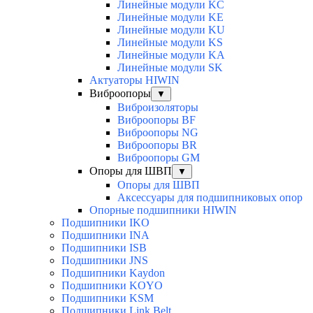
Линейные модули KC
Линейные модули KE
Линейные модули KU
Линейные модули KS
Линейные модули KA
Линейные модули SK
Актуаторы HIWIN
Виброопоры
▼
Виброизоляторы
Виброопоры BF
Виброопоры NG
Виброопоры BR
Виброопоры GM
Опоры для ШВП
▼
Опоры для ШВП
Аксессуары для подшипниковых опор
Опорные подшипники HIWIN
Подшипники IKO
Подшипники INA
Подшипники ISB
Подшипники JNS
Подшипники Kaydon
Подшипники KOYO
Подшипники KSM
Подшипники Link Belt