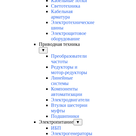
Кабельные лотки
Светотехника
Кабельная
арматура
Электротехнические
шины
Электрощитовое
оборудование
Приводная техника
▼
Преобразователи
частоты
Редукторы и
мотор-редукторы
Линейные
системы
Компоненты
автоматизации
Электродвигатели
Втулки шестерни
муфты
Подшипники
Электропитание
▼
ИБП
Электрогенераторы