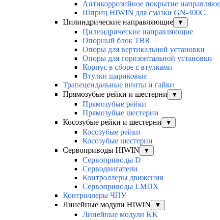
Антикоррозийное покрытие направля
Шприц HIWIN для смазки GN-400C
Цилиндрические направляющие
▼
Цилиндрические направляющие
Опорный блок TBR
Опоры для вертикальной установки
Опоры для горизонтальной установки
Корпус в сборе с втулками
Втулки шариковые
Трапецеидальные винты и гайки
Прямозубые рейки и шестерни
▼
Прямозубые рейки
Прямозубые шестерни
Косозубые рейки и шестерни
▼
Косозубые рейки
Косозубые шестерни
Сервоприводы HIWIN
▼
Сервоприводы D
Серводвигатели
Контроллеры движения
Сервоприводы LMDX
Контроллеры ЧПУ
Линейные модули HIWIN
▼
Линейные модули KK