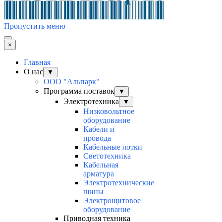
Пропустить меню
×
Главная
О нас
▼
ООО "Альпарк"
Программа поставок
▼
Электротехника
▼
Низковольтное
оборудование
Кабели и
провода
Кабельные лотки
Светотехника
Кабельная
арматура
Электротехнические
шины
Электрощитовое
оборудование
Приводная техника