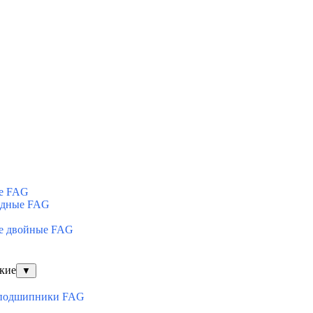
е FAG
ядные FAG
е двойные FAG
кие
▼
оподшипники FAG