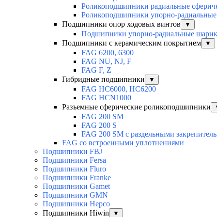
Роликоподшипники радиальные сферич
Роликоподшипники упорно-радиальные
Подшипники опор ходовых винтов
▼
Подшипники упорно-радиальные шари
Подшипники с керамическим покрытием
▼
FAG 6200, 6300
FAG NU, NJ, F
FAG F, Z
Гибридные подшипники
▼
FAG HC6000, HC6200
FAG HCN1000
Разъемные сферические роликоподшипники
FAG 200 SM
FAG 200 S
FAG 200 SM с раздельными закрепител
FAG со встроенными уплотнениями
Подшипники FBJ
Подшипники Fersa
Подшипники Fluro
Подшипники Franke
Подшипники Gamet
Подшипники GMN
Подшипники Hepco
Подшипники Hiwin
▼