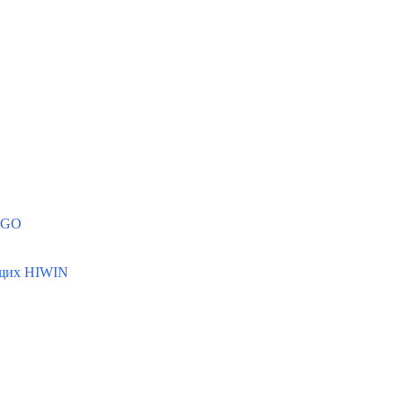
MGO
ющих HIWIN