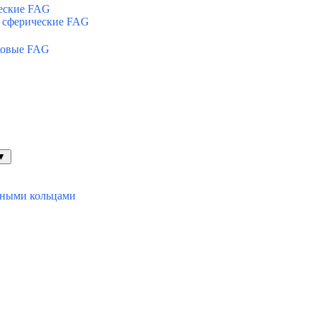
еские FAG
 сферические FAG
ковые FAG
▼
ьными кольцами