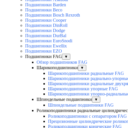
Подшипники Barden
Подшипники Beco
Подшипники Bosch Rexroth
Подшипники Cooper
Подшипники DinRoll
Подшипники Dodge
Подшипники DurBal
Подшипники EuroSnodi
Подшипники Ewellix
Подшипники EZO
Подшипники FAG
▼
Обзор подшипников FAG
Шарикоподшипники
▼
Шарикоподшипники радиальные FAG
Шарикоподшипники радиально-упорны
Шарикоподшипники радиальные двухр
Шарикоподшипники упорные FAG
Шарикоподшипники упорно-радиальны
Шпиндельные подшипники
▼
Шпиндельные подшипники FAG
Роликоподшипники радиальные цилиндричес
Роликоподшипники с сепаратором FAG
Прецизионные цилиндрические ролик
Роликоподшипники конические FAG