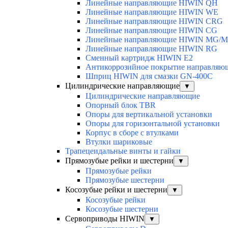
Линейные направляющие HIWIN QH
Линейные направляющие HIWIN WE
Линейные направляющие HIWIN CRG
Линейные направляющие HIWIN CG
Линейные направляющие HIWIN MG/
Линейные направляющие HIWIN RG
Сменный картридж HIWIN E2
Антикоррозийное покрытие направля
Шприц HIWIN для смазки GN-400C
Цилиндрические направляющие
▼
Цилиндрические направляющие
Опорный блок TBR
Опоры для вертикальной установки
Опоры для горизонтальной установки
Корпус в сборе с втулками
Втулки шариковые
Трапецеидальные винты и гайки
Прямозубые рейки и шестерни
▼
Прямозубые рейки
Прямозубые шестерни
Косозубые рейки и шестерни
▼
Косозубые рейки
Косозубые шестерни
Сервоприводы HIWIN
▼