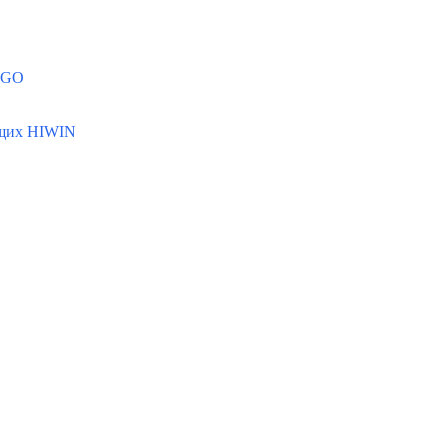
MGO
ющих HIWIN