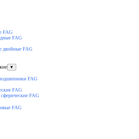
е FAG
ядные FAG
е двойные FAG
кие
▼
оподшипники FAG
еские FAG
 сферические FAG
ковые FAG