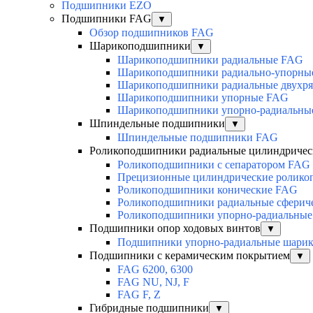
Подшипники EZO
Подшипники FAG
▼
Обзор подшипников FAG
Шарикоподшипники
▼
Шарикоподшипники радиальные FAG
Шарикоподшипники радиально-упорны
Шарикоподшипники радиальные двухр
Шарикоподшипники упорные FAG
Шарикоподшипники упорно-радиальны
Шпиндельные подшипники
▼
Шпиндельные подшипники FAG
Роликоподшипники радиальные цилиндричес
Роликоподшипники с сепаратором FAG
Прецизионные цилиндрические ролик
Роликоподшипники конические FAG
Роликоподшипники радиальные сферич
Роликоподшипники упорно-радиальные
Подшипники опор ходовых винтов
▼
Подшипники упорно-радиальные шари
Подшипники с керамическим покрытием
▼
FAG 6200, 6300
FAG NU, NJ, F
FAG F, Z
Гибридные подшипники
▼