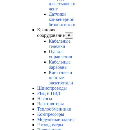
для стыковки
лент
Датчики
конвейерной
безопасности
Крановое
оборудование
▼
Кабельные
тележки
Пульты
управления
Кабельные
барабаны
Канатные и
цепные
электротали
Шинопроводы
РВД и ПВД
Насосы
Вентиляторы
Теплообменники
Компрессоры
Модульные здания
Расходомеры
Энергоцепи