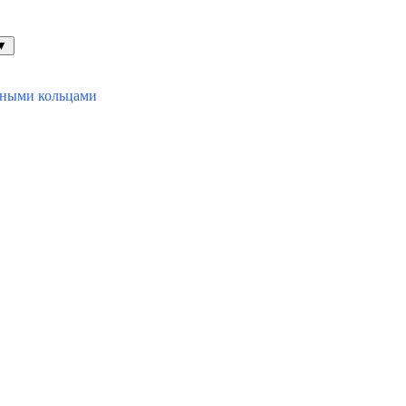
▼
ьными кольцами