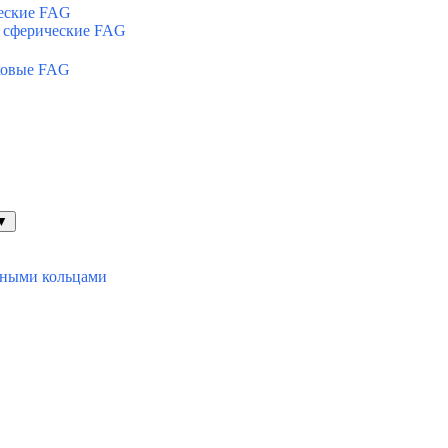
еские FAG
 сферические FAG
ковые FAG
▼
ьными кольцами