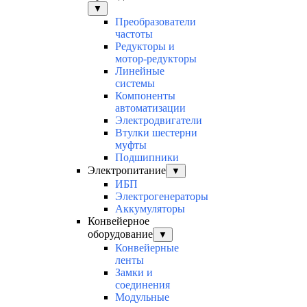
▼
Преобразователи
частоты
Редукторы и
мотор-редукторы
Линейные
системы
Компоненты
автоматизации
Электродвигатели
Втулки шестерни
муфты
Подшипники
Электропитание
▼
ИБП
Электрогенераторы
Аккумуляторы
Конвейерное
оборудование
▼
Конвейерные
ленты
Замки и
соединения
Модульные