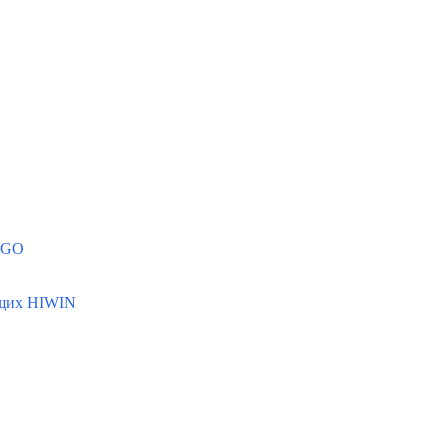
MGO
ющих HIWIN