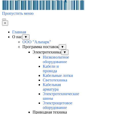
Пропустить меню
×
Главная
О нас
▼
ООО "Альпарк"
Программа поставок
▼
Электротехника
▼
Низковольтное
оборудование
Кабели и
провода
Кабельные лотки
Светотехника
Кабельная
арматура
Электротехнические
шины
Электрощитовое
оборудование
Приводная техника