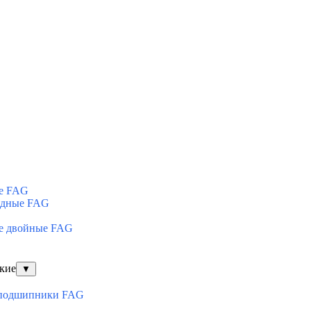
е FAG
ядные FAG
е двойные FAG
кие
▼
оподшипники FAG