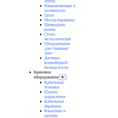
ленты
Направляющие и
натяжители
Цепи
Мотор-барабаны
Приводные
ремни
Сетки
металлические
Оборудование
для стыковки
лент
Датчики
конвейерной
безопасности
Крановое
оборудование
▼
Кабельные
тележки
Пульты
управления
Кабельные
барабаны
Канатные и
цепные