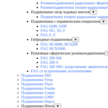
Роликоподшипники радиальные сферич
Роликоподшипники упорно-радиальные
Подшипники опор ходовых винтов
▼
Подшипники упорно-радиальные шари
Подшипники с керамическим покрытием
▼
FAG 6200, 6300
FAG NU, NJ, F
FAG F, Z
Гибридные подшипники
▼
FAG HC6000, HC6200
FAG HCN1000
Разъемные сферические роликоподшипники
FAG 200 SM
FAG 200 S
FAG 200 SM с раздельными закрепител
FAG со встроенными уплотнениями
Подшипники FBJ
Подшипники Fersa
Подшипники Fluro
Подшипники Franke
Подшипники Gamet
Подшипники GMN
Подшипники Hepco
Подшипники Hiwin
▼