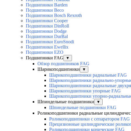
Подшипники Barden
Подшипники Beco
Подшипники Bosch Rexroth
Подшипники Cooper
Подшипники DinRoll
Подшипники Dodge
Подшипники DurBal
Подшипники EuroSnodi
Подшипники Ewellix
Подшипники EZO
Подшипники FAG
▼
Обзор подшипников FAG
Шарикоподшипники
▼
Шарикоподшипники радиальные FAG
Шарикоподшипники радиально-упорны
Шарикоподшипники радиальные двухр
Шарикоподшипники упорные FAG
Шарикоподшипники упорно-радиальны
Шпиндельные подшипники
▼
Шпиндельные подшипники FAG
Роликоподшипники радиальные цилиндричес
Роликоподшипники с сепаратором FAG
Прецизионные цилиндрические ролик
Роликоподшипники конические FAG