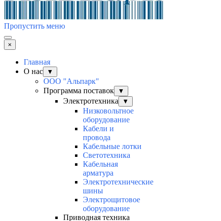
Пропустить меню
×
Главная
О нас
▼
ООО "Альпарк"
Программа поставок
▼
Электротехника
▼
Низковольтное
оборудование
Кабели и
провода
Кабельные лотки
Светотехника
Кабельная
арматура
Электротехнические
шины
Электрощитовое
оборудование
Приводная техника