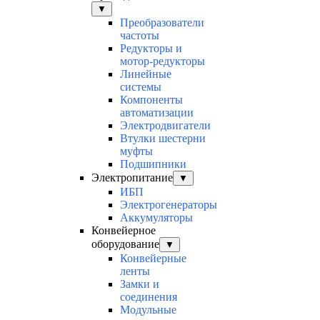
▼
Преобразователи
частоты
Редукторы и
мотор-редукторы
Линейные
системы
Компоненты
автоматизации
Электродвигатели
Втулки шестерни
муфты
Подшипники
Электропитание
▼
ИБП
Электрогенераторы
Аккумуляторы
Конвейерное
оборудование
▼
Конвейерные
ленты
Замки и
соединения
Модульные