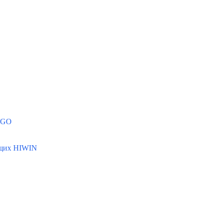
MGO
ющих HIWIN