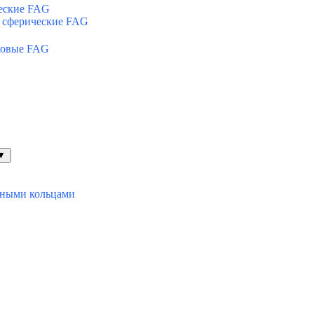
еские FAG
 сферические FAG
ковые FAG
▼
ьными кольцами