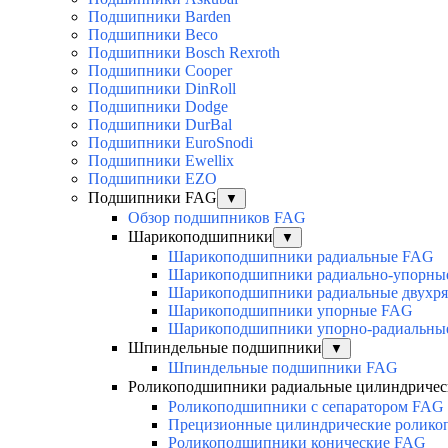
Подшипники Barden
Подшипники Beco
Подшипники Bosch Rexroth
Подшипники Cooper
Подшипники DinRoll
Подшипники Dodge
Подшипники DurBal
Подшипники EuroSnodi
Подшипники Ewellix
Подшипники EZO
Подшипники FAG
▼
Обзор подшипников FAG
Шарикоподшипники
▼
Шарикоподшипники радиальные FAG
Шарикоподшипники радиально-упорны
Шарикоподшипники радиальные двухр
Шарикоподшипники упорные FAG
Шарикоподшипники упорно-радиальны
Шпиндельные подшипники
▼
Шпиндельные подшипники FAG
Роликоподшипники радиальные цилиндричес
Роликоподшипники с сепаратором FAG
Прецизионные цилиндрические ролик
Роликоподшипники конические FAG