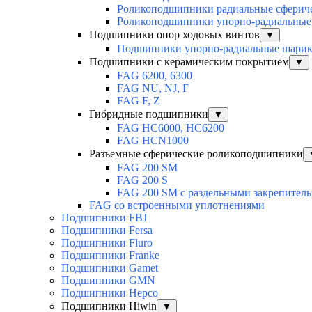
Роликоподшипники радиальные сферич
Роликоподшипники упорно-радиальные
Подшипники опор ходовых винтов
▼
Подшипники упорно-радиальные шари
Подшипники с керамическим покрытием
▼
FAG 6200, 6300
FAG NU, NJ, F
FAG F, Z
Гибридные подшипники
▼
FAG HC6000, HC6200
FAG HCN1000
Разъемные сферические роликоподшипники
FAG 200 SM
FAG 200 S
FAG 200 SM с раздельными закрепител
FAG со встроенными уплотнениями
Подшипники FBJ
Подшипники Fersa
Подшипники Fluro
Подшипники Franke
Подшипники Gamet
Подшипники GMN
Подшипники Hepco
Подшипники Hiwin
▼