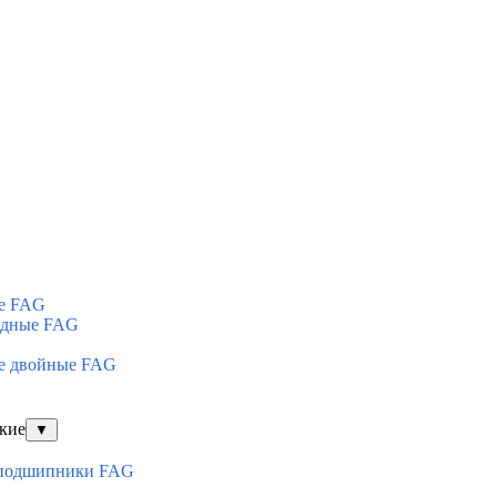
е FAG
ядные FAG
е двойные FAG
кие
▼
оподшипники FAG