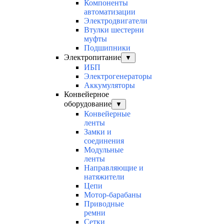
Компоненты
автоматизации
Электродвигатели
Втулки шестерни
муфты
Подшипники
Электропитание
▼
ИБП
Электрогенераторы
Аккумуляторы
Конвейерное
оборудование
▼
Конвейерные
ленты
Замки и
соединения
Модульные
ленты
Направляющие и
натяжители
Цепи
Мотор-барабаны
Приводные
ремни
Сетки