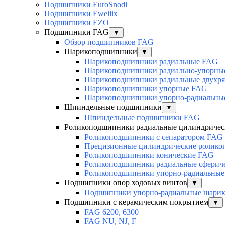
Подшипники EuroSnodi
Подшипники Ewellix
Подшипники EZO
Подшипники FAG
▼
Обзор подшипников FAG
Шарикоподшипники
▼
Шарикоподшипники радиальные FAG
Шарикоподшипники радиально-упорны
Шарикоподшипники радиальные двухр
Шарикоподшипники упорные FAG
Шарикоподшипники упорно-радиальны
Шпиндельные подшипники
▼
Шпиндельные подшипники FAG
Роликоподшипники радиальные цилиндричес
Роликоподшипники с сепаратором FAG
Прецизионные цилиндрические ролик
Роликоподшипники конические FAG
Роликоподшипники радиальные сферич
Роликоподшипники упорно-радиальные
Подшипники опор ходовых винтов
▼
Подшипники упорно-радиальные шари
Подшипники с керамическим покрытием
▼
FAG 6200, 6300
FAG NU, NJ, F