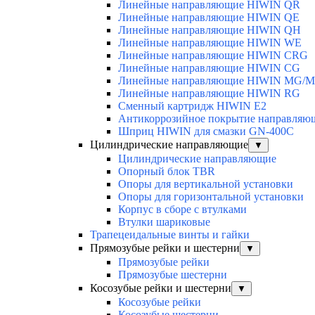
Линейные направляющие HIWIN QR
Линейные направляющие HIWIN QE
Линейные направляющие HIWIN QH
Линейные направляющие HIWIN WE
Линейные направляющие HIWIN CRG
Линейные направляющие HIWIN CG
Линейные направляющие HIWIN MG/
Линейные направляющие HIWIN RG
Сменный картридж HIWIN E2
Антикоррозийное покрытие направля
Шприц HIWIN для смазки GN-400C
Цилиндрические направляющие
▼
Цилиндрические направляющие
Опорный блок TBR
Опоры для вертикальной установки
Опоры для горизонтальной установки
Корпус в сборе с втулками
Втулки шариковые
Трапецеидальные винты и гайки
Прямозубые рейки и шестерни
▼
Прямозубые рейки
Прямозубые шестерни
Косозубые рейки и шестерни
▼
Косозубые рейки
Косозубые шестерни