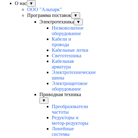
О нас
▼
ООО "Альпарк"
Программа поставок
▼
Электротехника
▼
Низковольтное
оборудование
Кабели и
провода
Кабельные лотки
Светотехника
Кабельная
арматура
Электротехнические
шины
Электрощитовое
оборудование
Приводная техника
▼
Преобразователи
частоты
Редукторы и
мотор-редукторы
Линейные
системы