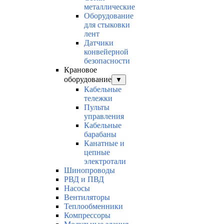
металлические
Оборудование
для стыковки
лент
Датчики
конвейерной
безопасности
Крановое
оборудование
▼
Кабельные
тележки
Пульты
управления
Кабельные
барабаны
Канатные и
цепные
электротали
Шинопроводы
РВД и ПВД
Насосы
Вентиляторы
Теплообменники
Компрессоры