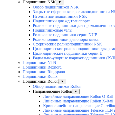
Подшипники NSK
▼
Обзор подшипников NSK
Закрытые сферические роликоподшипники 
Игольчатые подшипники NSK
Подшипники для жд транспорта
Роликовые подшипники для промышленных э
Подшипниковые узлы
Роликовые подшипники серии NUB
Роликоподшипники для опоры валка
Сферические роликоподшипники NSK
Цилиндрические роликоподшипники для рем
Цилиндрические подшипники серии E
Радиально-упорные шарикоподшипники (РУ
Подшипники NTN
Подшипники Rexnord
Подшипники Ringspann
Подшипники Rollix
Подшипники Rollon
▼
Обзор подшипников Rollon
Направляющие Rollon
▼
Линейные направляющие Rollon O-Rail
Линейные направляющие Rollon X-Rail
Криволинейные направляющие Curvilin
Линейные направляющие Telerace TLN
Линейные направляющие Telerace TL