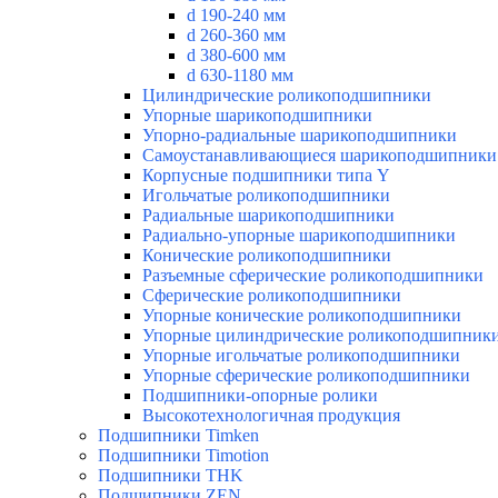
d 190-240 мм
d 260-360 мм
d 380-600 мм
d 630-1180 мм
Цилиндрические роликоподшипники
Упорные шарикоподшипники
Упорно-радиальные шарикоподшипники
Самоустанавливающиеся шарикоподшипники
Корпусные подшипники типа Y
Игольчатые роликоподшипники
Радиальные шарикоподшипники
Радиально-упорные шарикоподшипники
Конические роликоподшипники
Разъемные сферические роликоподшипники
Сферические роликоподшипники
Упорные конические роликоподшипники
Упорные цилиндрические роликоподшипник
Упорные игольчатые роликоподшипники
Упорные сферические роликоподшипники
Подшипники-опорные ролики
Высокотехнологичная продукция
Подшипники Timken
Подшипники Timotion
Подшипники THK
Подшипники ZEN