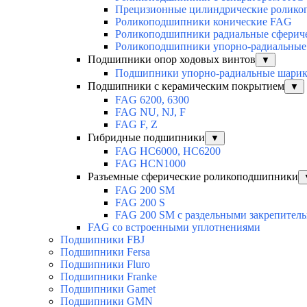
Прецизионные цилиндрические ролик
Роликоподшипники конические FAG
Роликоподшипники радиальные сферич
Роликоподшипники упорно-радиальные
Подшипники опор ходовых винтов
▼
Подшипники упорно-радиальные шари
Подшипники с керамическим покрытием
▼
FAG 6200, 6300
FAG NU, NJ, F
FAG F, Z
Гибридные подшипники
▼
FAG HC6000, HC6200
FAG HCN1000
Разъемные сферические роликоподшипники
FAG 200 SM
FAG 200 S
FAG 200 SM с раздельными закрепител
FAG со встроенными уплотнениями
Подшипники FBJ
Подшипники Fersa
Подшипники Fluro
Подшипники Franke
Подшипники Gamet
Подшипники GMN