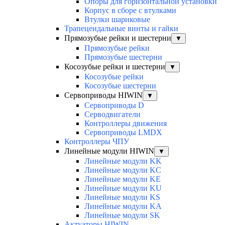
Опоры для горизонтальной установки
Корпус в сборе с втулками
Втулки шариковые
Трапецеидальные винты и гайки
Прямозубые рейки и шестерни
▼
Прямозубые рейки
Прямозубые шестерни
Косозубые рейки и шестерни
▼
Косозубые рейки
Косозубые шестерни
Сервоприводы HIWIN
▼
Сервоприводы D
Серводвигатели
Контроллеры движения
Сервоприводы LMDX
Контроллеры ЧПУ
Линейные модули HIWIN
▼
Линейные модули KK
Линейные модули KC
Линейные модули KE
Линейные модули KU
Линейные модули KS
Линейные модули KA
Линейные модули SK
Актуаторы HIWIN