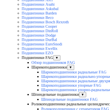
Подшипники Asahi
Подшипники Askubal
Подшипники Barden
Подшипники Beco
Подшипники Bosch Rexroth
Подшипники Cooper
Подшипники DinRoll
Подшипники Dodge
Подшипники DurBal
Подшипники EuroSnodi
Подшипники Ewellix
Подшипники EZO
Подшипники FAG
▼
Обзор подшипников FAG
Шарикоподшипники
▼
Шарикоподшипники радиальные FAG
Шарикоподшипники радиально-упорны
Шарикоподшипники радиальные двухр
Шарикоподшипники упорные FAG
Шарикоподшипники упорно-радиальны
Шпиндельные подшипники
▼
Шпиндельные подшипники FAG
Роликоподшипники радиальные цилиндричес
Роликоподшипники с сепаратором FAG