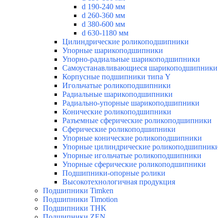
d 190-240 мм
d 260-360 мм
d 380-600 мм
d 630-1180 мм
Цилиндрические роликоподшипники
Упорные шарикоподшипники
Упорно-радиальные шарикоподшипники
Самоустанавливающиеся шарикоподшипники
Корпусные подшипники типа Y
Игольчатые роликоподшипники
Радиальные шарикоподшипники
Радиально-упорные шарикоподшипники
Конические роликоподшипники
Разъемные сферические роликоподшипники
Сферические роликоподшипники
Упорные конические роликоподшипники
Упорные цилиндрические роликоподшипник
Упорные игольчатые роликоподшипники
Упорные сферические роликоподшипники
Подшипники-опорные ролики
Высокотехнологичная продукция
Подшипники Timken
Подшипники Timotion
Подшипники THK
Подшипники ZEN