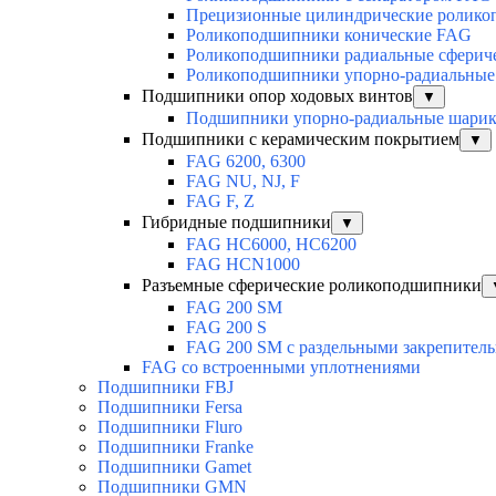
Прецизионные цилиндрические ролик
Роликоподшипники конические FAG
Роликоподшипники радиальные сферич
Роликоподшипники упорно-радиальные
Подшипники опор ходовых винтов
▼
Подшипники упорно-радиальные шари
Подшипники с керамическим покрытием
▼
FAG 6200, 6300
FAG NU, NJ, F
FAG F, Z
Гибридные подшипники
▼
FAG HC6000, HC6200
FAG HCN1000
Разъемные сферические роликоподшипники
FAG 200 SM
FAG 200 S
FAG 200 SM с раздельными закрепител
FAG со встроенными уплотнениями
Подшипники FBJ
Подшипники Fersa
Подшипники Fluro
Подшипники Franke
Подшипники Gamet
Подшипники GMN