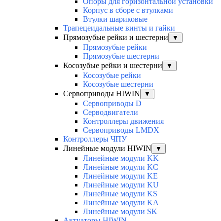
Опоры для горизонтальной установки
Корпус в сборе с втулками
Втулки шариковые
Трапецеидальные винты и гайки
Прямозубые рейки и шестерни
▼
Прямозубые рейки
Прямозубые шестерни
Косозубые рейки и шестерни
▼
Косозубые рейки
Косозубые шестерни
Сервоприводы HIWIN
▼
Сервоприводы D
Серводвигатели
Контроллеры движения
Сервоприводы LMDX
Контроллеры ЧПУ
Линейные модули HIWIN
▼
Линейные модули KK
Линейные модули KC
Линейные модули KE
Линейные модули KU
Линейные модули KS
Линейные модули KA
Линейные модули SK
Актуаторы HIWIN