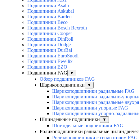
Подшипники Asahi
Подшипники Askubal
Подшипники Barden
Подшипники Beco
Подшипники Bosch Rexroth
Подшипники Cooper
Подшипники DinRoll
Подшипники Dodge
Подшипники DurBal
Подшипники EuroSnodi
Подшипники Ewellix
Подшипники EZO
Подшипники FAG
▼
Обзор подшипников FAG
Шарикоподшипники
▼
Шарикоподшипники радиальные FAG
Шарикоподшипники радиально-упорны
Шарикоподшипники радиальные двухр
Шарикоподшипники упорные FAG
Шарикоподшипники упорно-радиальны
Шпиндельные подшипники
▼
Шпиндельные подшипники FAG
Роликоподшипники радиальные цилиндричес
Роликоподшипники с сепаратором FAG