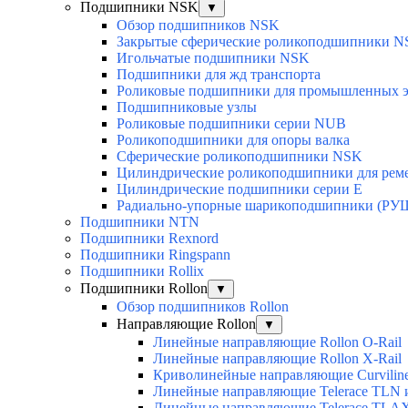
Подшипники NSK
▼
Обзор подшипников NSK
Закрытые сферические роликоподшипники 
Игольчатые подшипники NSK
Подшипники для жд транспорта
Роликовые подшипники для промышленных э
Подшипниковые узлы
Роликовые подшипники серии NUB
Роликоподшипники для опоры валка
Сферические роликоподшипники NSK
Цилиндрические роликоподшипники для рем
Цилиндрические подшипники серии E
Радиально-упорные шарикоподшипники (РУ
Подшипники NTN
Подшипники Rexnord
Подшипники Ringspann
Подшипники Rollix
Подшипники Rollon
▼
Обзор подшипников Rollon
Направляющие Rollon
▼
Линейные направляющие Rollon O-Rail
Линейные направляющие Rollon X-Rail
Криволинейные направляющие Curvilin
Линейные направляющие Telerace TLN
Линейные направляющие Telerace TL