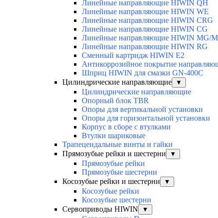
Линейные направляющие HIWIN QH
Линейные направляющие HIWIN WE
Линейные направляющие HIWIN CRG
Линейные направляющие HIWIN CG
Линейные направляющие HIWIN MG/
Линейные направляющие HIWIN RG
Сменный картридж HIWIN E2
Антикоррозийное покрытие направля
Шприц HIWIN для смазки GN-400C
Цилиндрические направляющие
▼
Цилиндрические направляющие
Опорный блок TBR
Опоры для вертикальной установки
Опоры для горизонтальной установки
Корпус в сборе с втулками
Втулки шариковые
Трапецеидальные винты и гайки
Прямозубые рейки и шестерни
▼
Прямозубые рейки
Прямозубые шестерни
Косозубые рейки и шестерни
▼
Косозубые рейки
Косозубые шестерни
Сервоприводы HIWIN
▼