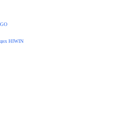
MGO
ющих HIWIN