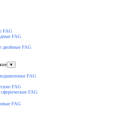
е FAG
ядные FAG
е двойные FAG
кие
▼
оподшипники FAG
еские FAG
 сферические FAG
ковые FAG