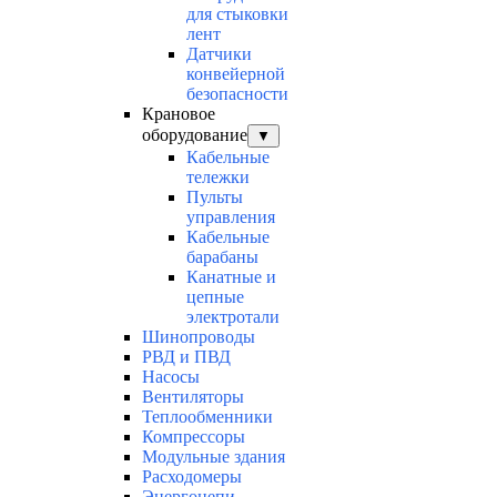
для стыковки
лент
Датчики
конвейерной
безопасности
Крановое
оборудование
▼
Кабельные
тележки
Пульты
управления
Кабельные
барабаны
Канатные и
цепные
электротали
Шинопроводы
РВД и ПВД
Насосы
Вентиляторы
Теплообменники
Компрессоры
Модульные здания
Расходомеры
Энергоцепи