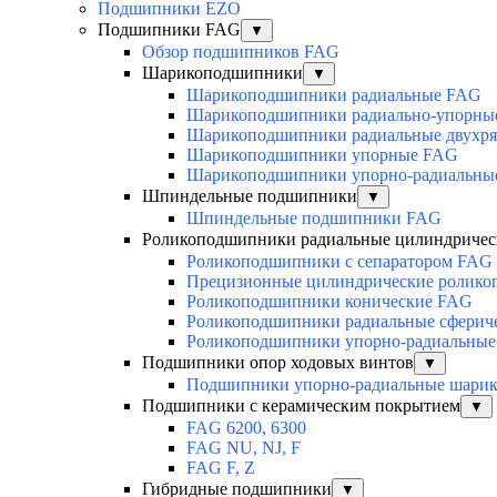
Подшипники EZO
Подшипники FAG
▼
Обзор подшипников FAG
Шарикоподшипники
▼
Шарикоподшипники радиальные FAG
Шарикоподшипники радиально-упорны
Шарикоподшипники радиальные двухр
Шарикоподшипники упорные FAG
Шарикоподшипники упорно-радиальны
Шпиндельные подшипники
▼
Шпиндельные подшипники FAG
Роликоподшипники радиальные цилиндричес
Роликоподшипники с сепаратором FAG
Прецизионные цилиндрические ролик
Роликоподшипники конические FAG
Роликоподшипники радиальные сферич
Роликоподшипники упорно-радиальные
Подшипники опор ходовых винтов
▼
Подшипники упорно-радиальные шари
Подшипники с керамическим покрытием
▼
FAG 6200, 6300
FAG NU, NJ, F
FAG F, Z
Гибридные подшипники
▼