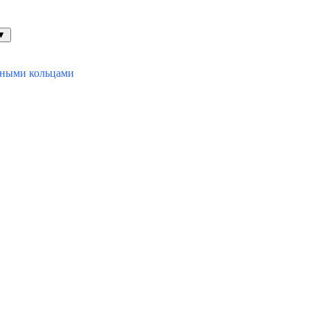
▼
ьными кольцами