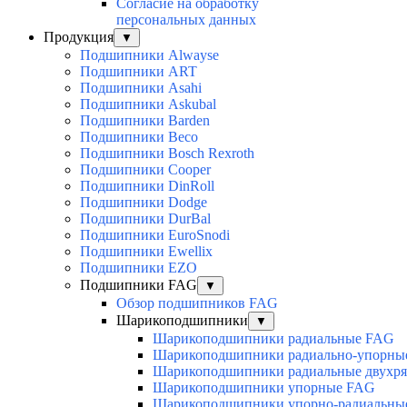
Согласие на обработку
персональных данных
Продукция
▼
Подшипники Alwayse
Подшипники ART
Подшипники Asahi
Подшипники Askubal
Подшипники Barden
Подшипники Beco
Подшипники Bosch Rexroth
Подшипники Cooper
Подшипники DinRoll
Подшипники Dodge
Подшипники DurBal
Подшипники EuroSnodi
Подшипники Ewellix
Подшипники EZO
Подшипники FAG
▼
Обзор подшипников FAG
Шарикоподшипники
▼
Шарикоподшипники радиальные FAG
Шарикоподшипники радиально-упорны
Шарикоподшипники радиальные двухр
Шарикоподшипники упорные FAG
Шарикоподшипники упорно-радиальны