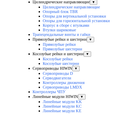
Цилиндрические направляющие
▼
Цилиндрические направляющие
Опорный блок TBR
Опоры для вертикальной установки
Опоры для горизонтальной установки
Корпус в сборе с втулками
Втулки шариковые
Трапецеидальные винты и гайки
Прямозубые рейки и шестерни
▼
Прямозубые рейки
Прямозубые шестерни
Косозубые рейки и шестерни
▼
Косозубые рейки
Косозубые шестерни
Сервоприводы HIWIN
▼
Сервоприводы D
Серводвигатели
Контроллеры движения
Сервоприводы LMDX
Контроллеры ЧПУ
Линейные модули HIWIN
▼
Линейные модули KK
Линейные модули KC
Линейные модули KE