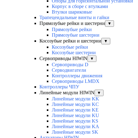
Опоры для горизонтальной установки
Корпус в сборе с втулками
Втулки шариковые
Трапецеидальные винты и гайки
Прямозубые рейки и шестерни
▼
Прямозубые рейки
Прямозубые шестерни
Косозубые рейки и шестерни
▼
Косозубые рейки
Косозубые шестерни
Сервоприводы HIWIN
▼
Сервоприводы D
Серводвигатели
Контроллеры движения
Сервоприводы LMDX
Контроллеры ЧПУ
Линейные модули HIWIN
▼
Линейные модули KK
Линейные модули KC
Линейные модули KE
Линейные модули KU
Линейные модули KS
Линейные модули KA
Линейные модули SK
Актуаторы HIWIN