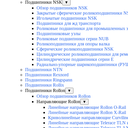
Подшипники NSK
▼
Обзор подшипников NSK
Закрытые сферические роликоподшипники 
Игольчатые подшипники NSK
Подшипники для жд транспорта
Роликовые подшипники для промышленных э
Подшипниковые узлы
Роликовые подшипники серии NUB
Роликоподшипники для опоры валка
Сферические роликоподшипники NSK
Цилиндрические роликоподшипники для рем
Цилиндрические подшипники серии E
Радиально-упорные шарикоподшипники (РУ
Подшипники NTN
Подшипники Rexnord
Подшипники Ringspann
Подшипники Rollix
Подшипники Rollon
▼
Обзор подшипников Rollon
Направляющие Rollon
▼
Линейные направляющие Rollon O-Rail
Линейные направляющие Rollon X-Rail
Криволинейные направляющие Curvilin
Линейные направляющие Telerace TLN
Линейные направляющие Telerace TL