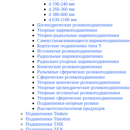
d 190-240 мм
d 260-360 мм
d 380-600 мм
d 630-1180 мм
Цилиндрические роликоподшипники
Упорные шарикоподшипники
Упорно-радиальные шарикоподшипники
Самоустанавливающиеся шарикоподшипники
Корпусные подшипники типа Y
Игольчатые роликоподшипники
Радиальные шарикоподшипники
Радиально-упорные шарикоподшипники
Конические роликоподшипники
Разъемные сферические роликоподшипники
Сферические роликоподшипники
Упорные конические роликоподшипники
Упорные цилиндрические роликоподшипник
Упорные игольчатые роликоподшипники
Упорные сферические роликоподшипники
Подшипники-опорные ролики
Высокотехнологичная продукция
Подшипники Timken
Подшипники Timotion
Подшипники THK
Подшипники ZEN