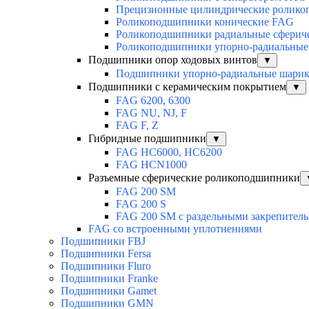
Прецизионные цилиндрические ролик
Роликоподшипники конические FAG
Роликоподшипники радиальные сферич
Роликоподшипники упорно-радиальные
Подшипники опор ходовых винтов
▼
Подшипники упорно-радиальные шари
Подшипники с керамическим покрытием
▼
FAG 6200, 6300
FAG NU, NJ, F
FAG F, Z
Гибридные подшипники
▼
FAG HC6000, HC6200
FAG HCN1000
Разъемные сферические роликоподшипники
FAG 200 SM
FAG 200 S
FAG 200 SM с раздельными закрепител
FAG со встроенными уплотнениями
Подшипники FBJ
Подшипники Fersa
Подшипники Fluro
Подшипники Franke
Подшипники Gamet
Подшипники GMN