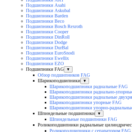
Подшипники Asahi
Подшипники Askubal
Подшипники Barden
Подшипники Beco
Подшипники Bosch Rexroth
Подшипники Cooper
Подшипники DinRoll
Подшипники Dodge
Подшипники DurBal
Подшипники EuroSnodi
Подшипники Ewellix
Подшипники EZO
Подшипники FAG
▼
Обзор подшипников FAG
Шарикоподшипники
▼
Шарикоподшипники радиальные FAG
Шарикоподшипники радиально-упорны
Шарикоподшипники радиальные двухр
Шарикоподшипники упорные FAG
Шарикоподшипники упорно-радиальны
Шпиндельные подшипники
▼
Шпиндельные подшипники FAG
Роликоподшипники радиальные цилиндричес
Роликоподшипники с сепаратором FAG