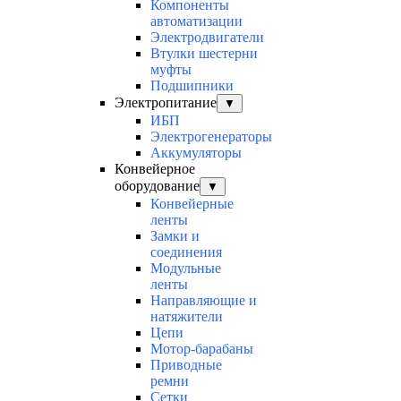
Компоненты
автоматизации
Электродвигатели
Втулки шестерни
муфты
Подшипники
Электропитание
▼
ИБП
Электрогенераторы
Аккумуляторы
Конвейерное
оборудование
▼
Конвейерные
ленты
Замки и
соединения
Модульные
ленты
Направляющие и
натяжители
Цепи
Мотор-барабаны
Приводные
ремни
Сетки