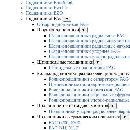
Подшипники EuroSnodi
Подшипники Ewellix
Подшипники EZO
Подшипники FAG
▼
Обзор подшипников FAG
Шарикоподшипники
▼
Шарикоподшипники радиальные FAG
Шарикоподшипники радиально-упорны
Шарикоподшипники радиальные двухр
Шарикоподшипники упорные FAG
Шарикоподшипники упорно-радиальны
Шпиндельные подшипники
▼
Шпиндельные подшипники FAG
Роликоподшипники радиальные цилиндричес
Роликоподшипники с сепаратором FAG
Прецизионные цилиндрические ролик
Роликоподшипники конические FAG
Роликоподшипники радиальные сферич
Роликоподшипники упорно-радиальные
Подшипники опор ходовых винтов
▼
Подшипники упорно-радиальные шари
Подшипники с керамическим покрытием
▼
FAG 6200, 6300
FAG NU, NJ, F