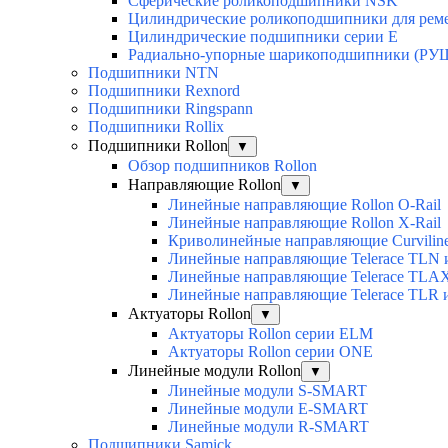
Сферические роликоподшипники NSK
Цилиндрические роликоподшипники для рем
Цилиндрические подшипники серии E
Радиально-упорные шарикоподшипники (РУ
Подшипники NTN
Подшипники Rexnord
Подшипники Ringspann
Подшипники Rollix
Подшипники Rollon
▼
Обзор подшипников Rollon
Направляющие Rollon
▼
Линейные направляющие Rollon O-Rail
Линейные направляющие Rollon X-Rail
Криволинейные направляющие Curvilin
Линейные направляющие Telerace TLN
Линейные направляющие Telerace TL
Линейные направляющие Telerace TLR 
Актуаторы Rollon
▼
Актуаторы Rollon серии ELM
Актуаторы Rollon серии ONE
Линейные модули Rollon
▼
Линейные модули S-SMART
Линейные модули E-SMART
Линейные модули R-SMART
Подшипники Samick