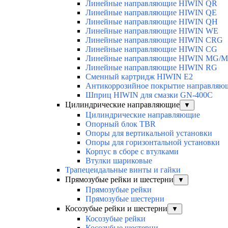
Линейные направляющие HIWIN QR
Линейные направляющие HIWIN QE
Линейные направляющие HIWIN QH
Линейные направляющие HIWIN WE
Линейные направляющие HIWIN CRG
Линейные направляющие HIWIN CG
Линейные направляющие HIWIN MG/
Линейные направляющие HIWIN RG
Сменный картридж HIWIN E2
Антикоррозийное покрытие направля
Шприц HIWIN для смазки GN-400C
Цилиндрические направляющие
▼
Цилиндрические направляющие
Опорный блок TBR
Опоры для вертикальной установки
Опоры для горизонтальной установки
Корпус в сборе с втулками
Втулки шариковые
Трапецеидальные винты и гайки
Прямозубые рейки и шестерни
▼
Прямозубые рейки
Прямозубые шестерни
Косозубые рейки и шестерни
▼
Косозубые рейки
Косозубые шестерни