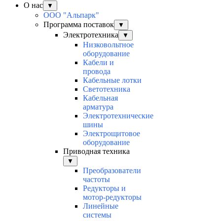
О нас
▼
ООО "Альпарк"
Программа поставок
▼
Электротехника
▼
Низковольтное
оборудование
Кабели и
провода
Кабельные лотки
Светотехника
Кабельная
арматура
Электротехнические
шины
Электрощитовое
оборудование
Приводная техника
▼
Преобразователи
частоты
Редукторы и
мотор-редукторы
Линейные
системы