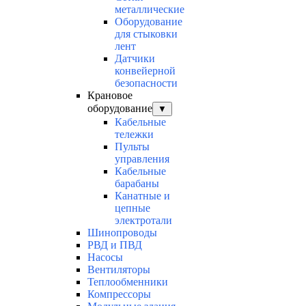
металлические
Оборудование
для стыковки
лент
Датчики
конвейерной
безопасности
Крановое
оборудование
▼
Кабельные
тележки
Пульты
управления
Кабельные
барабаны
Канатные и
цепные
электротали
Шинопроводы
РВД и ПВД
Насосы
Вентиляторы
Теплообменники
Компрессоры