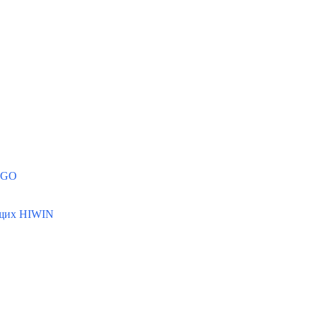
MGO
ющих HIWIN