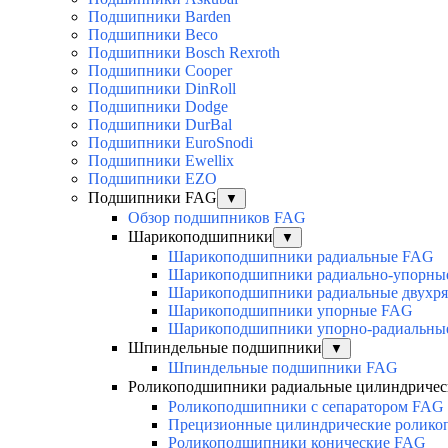
Подшипники Barden
Подшипники Beco
Подшипники Bosch Rexroth
Подшипники Cooper
Подшипники DinRoll
Подшипники Dodge
Подшипники DurBal
Подшипники EuroSnodi
Подшипники Ewellix
Подшипники EZO
Подшипники FAG
▼
Обзор подшипников FAG
Шарикоподшипники
▼
Шарикоподшипники радиальные FAG
Шарикоподшипники радиально-упорны
Шарикоподшипники радиальные двухр
Шарикоподшипники упорные FAG
Шарикоподшипники упорно-радиальны
Шпиндельные подшипники
▼
Шпиндельные подшипники FAG
Роликоподшипники радиальные цилиндричес
Роликоподшипники с сепаратором FAG
Прецизионные цилиндрические ролик
Роликоподшипники конические FAG