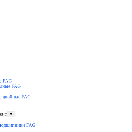
е FAG
ядные FAG
е двойные FAG
кие
▼
оподшипники FAG