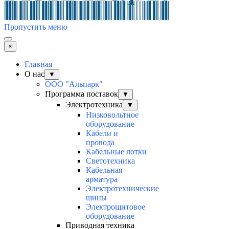
Пропустить меню
×
Главная
О нас
▼
ООО "Альпарк"
Программа поставок
▼
Электротехника
▼
Низковольтное
оборудование
Кабели и
провода
Кабельные лотки
Светотехника
Кабельная
арматура
Электротехнические
шины
Электрощитовое
оборудование
Приводная техника