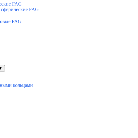
еские FAG
 сферические FAG
ковые FAG
▼
ьными кольцами