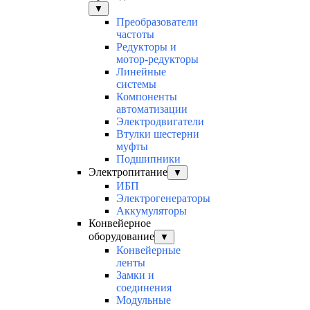
▼
Преобразователи
частоты
Редукторы и
мотор-редукторы
Линейные
системы
Компоненты
автоматизации
Электродвигатели
Втулки шестерни
муфты
Подшипники
Электропитание
▼
ИБП
Электрогенераторы
Аккумуляторы
Конвейерное
оборудование
▼
Конвейерные
ленты
Замки и
соединения
Модульные