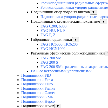
Роликоподшипники радиальные сферич
Роликоподшипники упорно-радиальные
Подшипники опор ходовых винтов
▼
Подшипники упорно-радиальные шари
Подшипники с керамическим покрытием
▼
FAG 6200, 6300
FAG NU, NJ, F
FAG F, Z
Гибридные подшипники
▼
FAG HC6000, HC6200
FAG HCN1000
Разъемные сферические роликоподшипники
FAG 200 SM
FAG 200 S
FAG 200 SM с раздельными закрепител
FAG со встроенными уплотнениями
Подшипники FBJ
Подшипники Fersa
Подшипники Fluro
Подшипники Franke
Подшипники Gamet
Подшипники GMN
Подшипники Hepco
Подшипники Hiwin
▼