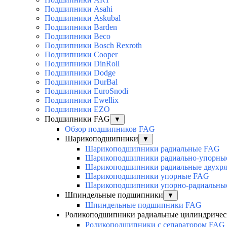
Подшипники Asahi
Подшипники Askubal
Подшипники Barden
Подшипники Beco
Подшипники Bosch Rexroth
Подшипники Cooper
Подшипники DinRoll
Подшипники Dodge
Подшипники DurBal
Подшипники EuroSnodi
Подшипники Ewellix
Подшипники EZO
Подшипники FAG
▼
Обзор подшипников FAG
Шарикоподшипники
▼
Шарикоподшипники радиальные FAG
Шарикоподшипники радиально-упорны
Шарикоподшипники радиальные двухр
Шарикоподшипники упорные FAG
Шарикоподшипники упорно-радиальны
Шпиндельные подшипники
▼
Шпиндельные подшипники FAG
Роликоподшипники радиальные цилиндричес
Роликоподшипники с сепаратором FAG