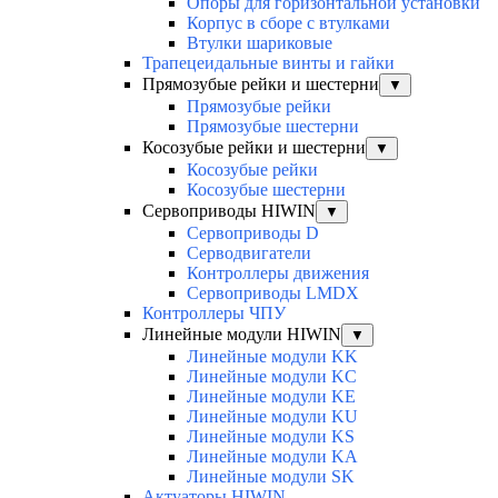
Опоры для горизонтальной установки
Корпус в сборе с втулками
Втулки шариковые
Трапецеидальные винты и гайки
Прямозубые рейки и шестерни
▼
Прямозубые рейки
Прямозубые шестерни
Косозубые рейки и шестерни
▼
Косозубые рейки
Косозубые шестерни
Сервоприводы HIWIN
▼
Сервоприводы D
Серводвигатели
Контроллеры движения
Сервоприводы LMDX
Контроллеры ЧПУ
Линейные модули HIWIN
▼
Линейные модули KK
Линейные модули KC
Линейные модули KE
Линейные модули KU
Линейные модули KS
Линейные модули KA
Линейные модули SK
Актуаторы HIWIN