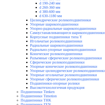
d 190-240 мм
d 260-360 мм
d 380-600 мм
d 630-1180 мм
Цилиндрические роликоподшипники
Упорные шарикоподшипники
Упорно-радиальные шарикоподшипники
Самоустанавливающиеся шарикоподшипники
Корпусные подшипники типа Y
Игольчатые роликоподшипники
Радиальные шарикоподшипники
Радиально-упорные шарикоподшипники
Конические роликоподшипники
Разъемные сферические роликоподшипники
Сферические роликоподшипники
Упорные конические роликоподшипники
Упорные цилиндрические роликоподшипник
Упорные игольчатые роликоподшипники
Упорные сферические роликоподшипники
Подшипники-опорные ролики
Высокотехнологичная продукция
Подшипники Timken
Подшипники Timotion
Подшипники THK
Подшипники ZEN