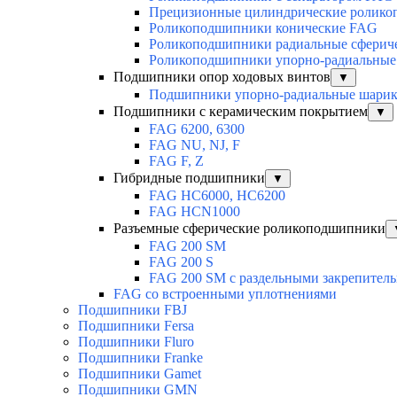
Прецизионные цилиндрические ролик
Роликоподшипники конические FAG
Роликоподшипники радиальные сферич
Роликоподшипники упорно-радиальные
Подшипники опор ходовых винтов
▼
Подшипники упорно-радиальные шари
Подшипники с керамическим покрытием
▼
FAG 6200, 6300
FAG NU, NJ, F
FAG F, Z
Гибридные подшипники
▼
FAG HC6000, HC6200
FAG HCN1000
Разъемные сферические роликоподшипники
FAG 200 SM
FAG 200 S
FAG 200 SM с раздельными закрепител
FAG со встроенными уплотнениями
Подшипники FBJ
Подшипники Fersa
Подшипники Fluro
Подшипники Franke
Подшипники Gamet
Подшипники GMN