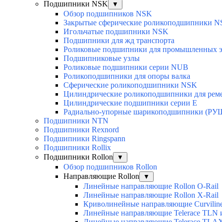
Подшипники NSK
▼
Обзор подшипников NSK
Закрытые сферические роликоподшипники 
Игольчатые подшипники NSK
Подшипники для жд транспорта
Роликовые подшипники для промышленных э
Подшипниковые узлы
Роликовые подшипники серии NUB
Роликоподшипники для опоры валка
Сферические роликоподшипники NSK
Цилиндрические роликоподшипники для рем
Цилиндрические подшипники серии E
Радиально-упорные шарикоподшипники (РУ
Подшипники NTN
Подшипники Rexnord
Подшипники Ringspann
Подшипники Rollix
Подшипники Rollon
▼
Обзор подшипников Rollon
Направляющие Rollon
▼
Линейные направляющие Rollon O-Rail
Линейные направляющие Rollon X-Rail
Криволинейные направляющие Curvilin
Линейные направляющие Telerace TLN
Линейные направляющие Telerace TL