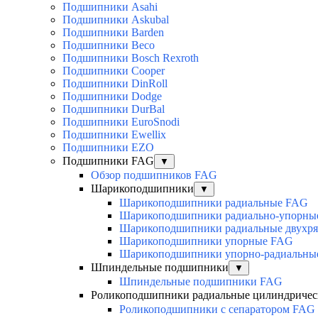
Подшипники Asahi
Подшипники Askubal
Подшипники Barden
Подшипники Beco
Подшипники Bosch Rexroth
Подшипники Cooper
Подшипники DinRoll
Подшипники Dodge
Подшипники DurBal
Подшипники EuroSnodi
Подшипники Ewellix
Подшипники EZO
Подшипники FAG
▼
Обзор подшипников FAG
Шарикоподшипники
▼
Шарикоподшипники радиальные FAG
Шарикоподшипники радиально-упорны
Шарикоподшипники радиальные двухр
Шарикоподшипники упорные FAG
Шарикоподшипники упорно-радиальны
Шпиндельные подшипники
▼
Шпиндельные подшипники FAG
Роликоподшипники радиальные цилиндричес
Роликоподшипники с сепаратором FAG