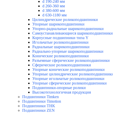
d 190-240 мм
d 260-360 мм
d 380-600 мм
d 630-1180 мм
Цилиндрические роликоподшипники
Упорные шарикоподшипники
Упорно-радиальные шарикоподшипники
Самоустанавливающиеся шарикоподшипники
Корпусные подшипники типа Y
Игольчатые роликоподшипники
Радиальные шарикоподшипники
Радиально-упорные шарикоподшипники
Конические роликоподшипники
Разъемные сферические роликоподшипники
Сферические роликоподшипники
Упорные конические роликоподшипники
Упорные цилиндрические роликоподшипник
Упорные игольчатые роликоподшипники
Упорные сферические роликоподшипники
Подшипники-опорные ролики
Высокотехнологичная продукция
Подшипники Timken
Подшипники Timotion
Подшипники THK
Подшипники ZEN