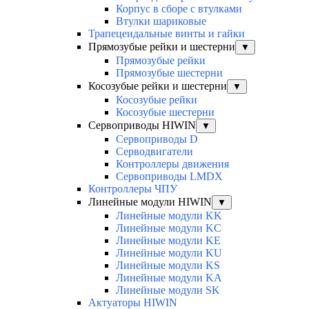
Корпус в сборе с втулками
Втулки шариковые
Трапецеидальные винты и гайки
Прямозубые рейки и шестерни
▼
Прямозубые рейки
Прямозубые шестерни
Косозубые рейки и шестерни
▼
Косозубые рейки
Косозубые шестерни
Сервоприводы HIWIN
▼
Сервоприводы D
Серводвигатели
Контроллеры движения
Сервоприводы LMDX
Контроллеры ЧПУ
Линейные модули HIWIN
▼
Линейные модули KK
Линейные модули KC
Линейные модули KE
Линейные модули KU
Линейные модули KS
Линейные модули KA
Линейные модули SK
Актуаторы HIWIN