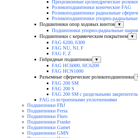
Прецизионные цилиндрические ролик
Роликоподшипники конические FAG
Роликоподшипники радиальные сферич
Роликоподшипники упорно-радиальные
Подшипники опор ходовых винтов
▼
Подшипники упорно-радиальные шари
Подшипники с керамическим покрытием
▼
FAG 6200, 6300
FAG NU, NJ, F
FAG F, Z
Гибридные подшипники
▼
FAG HC6000, HC6200
FAG HCN1000
Разъемные сферические роликоподшипники
FAG 200 SM
FAG 200 S
FAG 200 SM с раздельными закрепител
FAG со встроенными уплотнениями
Подшипники FBJ
Подшипники Fersa
Подшипники Fluro
Подшипники Franke
Подшипники Gamet
Подшипники GMN