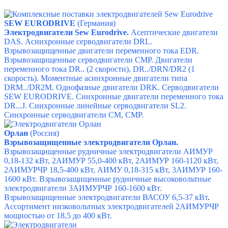
SEW EURODRIVE
(Германия)
Электродвигатели Sew Eurodrive.
Асептические двигатели
DAS.
Асинхронные серводвигатели DRL.
Взрывозащищенные двигатели переменного тока EDR.
Взрывозащищенные серводвигатели CMP.
Двигатели
переменного тока DR.. (2 скорости),
DR../DRN/DR2 (1
скорость).
Моментные асинхронные двигатели типа
DRM../DR2M.
Однофазные двигатели DRK.
Серводвигатели
SEW EURODRIVE.
Синхронные двигатели переменного тока
DR...J.
Синхронные линейные серводвигатели SL2.
Синхронные серводвигатели CM,
CMP.
Орлан
(Россия)
Взрывозащищенные электродвигатели Орлан.
Взрывозащищенные рудничные электродвигатели АИМУР
0,18-132 кВт,
2АИМУР 55,0-400 кВт,
2АИМУР 160-1120 кВт,
2АИМУРЧР 18,5-400 кВт,
АИМУ 0,18-315 кВт,
3АИМУР 160-
1600 кВт.
Взрывозащищенные рудничные высоковольтные
электродвигатели 3АИМУРЧР 160-1600 кВт.
Взрывозащищенные электродвигатели ВАСОУ 6,5-37 кВт
.
Ассортимент
низковольтных электродвигателей 2АИМУРЧР
мощностью от 18,5 до 400 кВт.