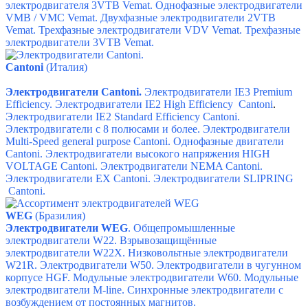
электродвигателя 3VTB Vemat.
Однофазные электродвигатели
VMB / VMC Vemat.
Двухфазные электродвигатели 2VTB
Vemat.
Трехфазные электродвигатели VDV Vemat.
Трехфазные
электродвигатели 3VTB Vemat.
Сantoni
(Италия)
Электродвигатели Cantoni.
Электродвигатели IE3 Premium
Efficiency.
Электродвигатели IE2 High Efficiency Cantoni
.
Электродвигатели IE2 Standard Efficiency Cantoni.
Электродвигатели с 8 полюсами и более.
Электродвигатели
Multi-Speed general purpose Cantoni.
Однофазные двигатели
Cantoni.
Электродвигатели высокого напряжения HIGH
VOLTAGE Cantoni.
Электродвигатели NEMA Cantoni.
Электродвигатели ЕХ Cantoni.
Электродвигатели SLIPRING
Cantoni.
WEG
(Бразилия)
Электродвигатели WEG
. Общепромышленные
электродвигатели W22. Взрывозащищённые
электродвигатели W22X.
Низковольтные электродвигатели
W21R.
Электродвигатели W50.
Электродвигатели в чугунном
корпусе HGF.
Модульные электродвигатели W60.
Модульные
электродвигатели M-line.
Синхронные электродвигатели с
возбуждением от постоянных магнитов.