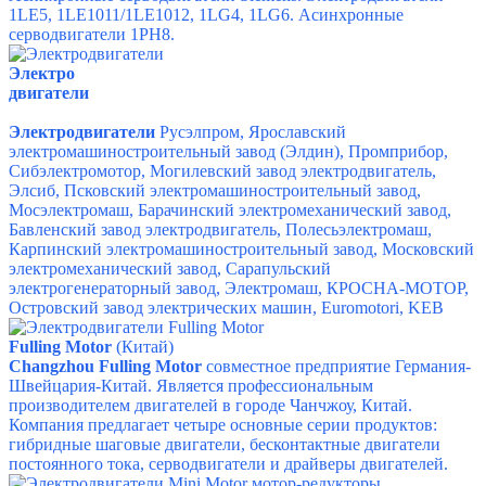
1LE5, 1LE1011/1LE1012, 1LG4, 1LG6. Асинхронные
серводвигатели 1PH8.
Электро
двигатели
Электродвигатели
Русэлпром, Ярославский
электромашиностроительный завод (Элдин), Промприбор,
Сибэлектромотор, Могилевский завод электродвигатель,
Элсиб, Псковский электромашиностроительный завод,
Мосэлектромаш, Барачинский электромеханический завод,
Бавленский завод электродвигатель, Полесьэлектромаш,
Карпинский электромашиностроительный завод, Московский
электромеханический завод, Сарапульский
электрогенераторный завод, Электромаш, КРОСНА-МОТОР,
Островский завод электрических машин, Euromotori, KEB
Fulling Motor
(Китай)
Changzhou Fulling Motor
совместное предприятие Германия-
Швейцария-Китай. Является профессиональным
производителем двигателей в городе Чанчжоу, Китай.
Компания предлагает четыре основные серии продуктов:
гибридные шаговые двигатели, бесконтактные двигатели
постоянного тока, серводвигатели и драйверы двигателей.