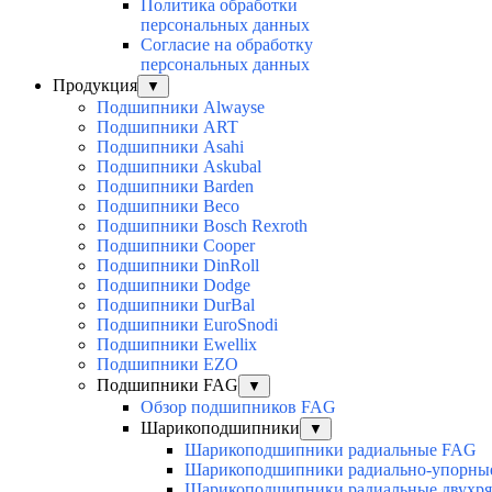
Политика обработки
персональных данных
Согласие на обработку
персональных данных
Продукция
▼
Подшипники Alwayse
Подшипники ART
Подшипники Asahi
Подшипники Askubal
Подшипники Barden
Подшипники Beco
Подшипники Bosch Rexroth
Подшипники Cooper
Подшипники DinRoll
Подшипники Dodge
Подшипники DurBal
Подшипники EuroSnodi
Подшипники Ewellix
Подшипники EZO
Подшипники FAG
▼
Обзор подшипников FAG
Шарикоподшипники
▼
Шарикоподшипники радиальные FAG
Шарикоподшипники радиально-упорны
Шарикоподшипники радиальные двухр