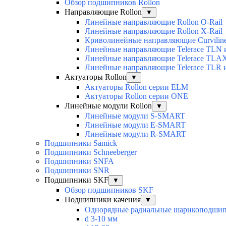
Обзор подшипников Rollon
Направляющие Rollon
▼
Линейные направляющие Rollon O-Rail
Линейные направляющие Rollon X-Rail
Криволинейные направляющие Curvilin
Линейные направляющие Telerace TLN
Линейные направляющие Telerace TL
Линейные направляющие Telerace TLR 
Актуаторы Rollon
▼
Актуаторы Rollon серии ELM
Актуаторы Rollon серии ONE
Линейные модули Rollon
▼
Линейные модули S-SMART
Линейные модули E-SMART
Линейные модули R-SMART
Подшипники Samick
Подшипники Schneeberger
Подшипники SNFA
Подшипники SNR
Подшипники SKF
▼
Обзор подшипников SKF
Подшипники качения
▼
Однорядные радиальные шарикоподши
d 3-10 мм