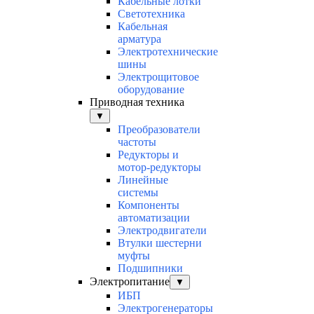
Кабельные лотки
Светотехника
Кабельная
арматура
Электротехнические
шины
Электрощитовое
оборудование
Приводная техника
▼
Преобразователи
частоты
Редукторы и
мотор-редукторы
Линейные
системы
Компоненты
автоматизации
Электродвигатели
Втулки шестерни
муфты
Подшипники
Электропитание
▼
ИБП
Электрогенераторы