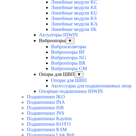
Линейные модули KC
Линейные модули KE
Линейные модули KU
Линейные модули KS
Линейные модули KA
Линейные модули SK
Актуаторы HIWIN
Виброопоры
▼
Виброизоляторы
Виброопоры BF
Виброопоры NG
Виброопоры BR
Виброопоры GM
Опоры для ШВП
▼
Опоры для ШВП
Аксессуары для подшипниковых опор
Опорные подшипники HIWIN
Подшипники IKO
Подшипники INA
Подшипники ISB
Подшипники JNS
Подшипники Kaydon
Подшипники KOYO
Подшипники KSM
Подшипники Link Belt