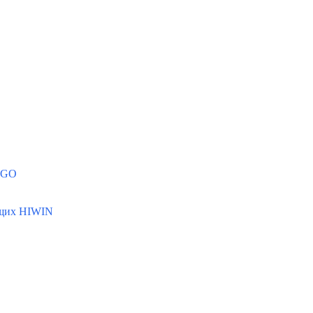
MGO
ющих HIWIN