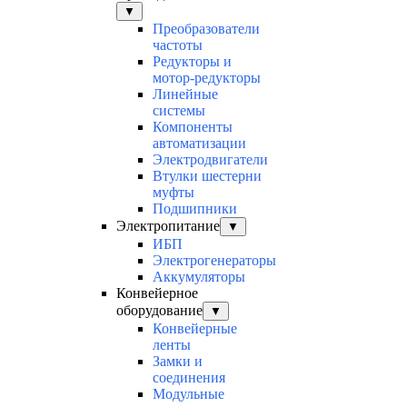
▼
Преобразователи
частоты
Редукторы и
мотор-редукторы
Линейные
системы
Компоненты
автоматизации
Электродвигатели
Втулки шестерни
муфты
Подшипники
Электропитание
▼
ИБП
Электрогенераторы
Аккумуляторы
Конвейерное
оборудование
▼
Конвейерные
ленты
Замки и
соединения
Модульные