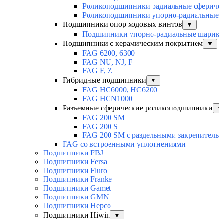
Роликоподшипники радиальные сферич
Роликоподшипники упорно-радиальные
Подшипники опор ходовых винтов
▼
Подшипники упорно-радиальные шари
Подшипники с керамическим покрытием
▼
FAG 6200, 6300
FAG NU, NJ, F
FAG F, Z
Гибридные подшипники
▼
FAG HC6000, HC6200
FAG HCN1000
Разъемные сферические роликоподшипники
FAG 200 SM
FAG 200 S
FAG 200 SM с раздельными закрепител
FAG со встроенными уплотнениями
Подшипники FBJ
Подшипники Fersa
Подшипники Fluro
Подшипники Franke
Подшипники Gamet
Подшипники GMN
Подшипники Hepco
Подшипники Hiwin
▼