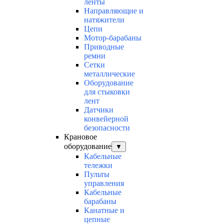
ленты
Направляющие и
натяжители
Цепи
Мотор-барабаны
Приводные
ремни
Сетки
металлические
Оборудование
для стыковки
лент
Датчики
конвейерной
безопасности
Крановое
оборудование
▼
Кабельные
тележки
Пульты
управления
Кабельные
барабаны
Канатные и
цепные