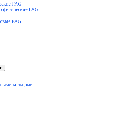
еские FAG
 сферические FAG
ковые FAG
▼
ьными кольцами