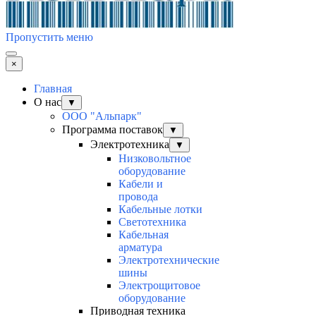
Пропустить меню
×
Главная
О нас
▼
ООО "Альпарк"
Программа поставок
▼
Электротехника
▼
Низковольтное
оборудование
Кабели и
провода
Кабельные лотки
Светотехника
Кабельная
арматура
Электротехнические
шины
Электрощитовое
оборудование
Приводная техника