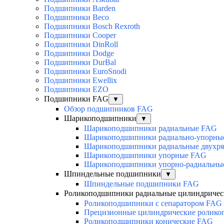
Подшипники Barden
Подшипники Beco
Подшипники Bosch Rexroth
Подшипники Cooper
Подшипники DinRoll
Подшипники Dodge
Подшипники DurBal
Подшипники EuroSnodi
Подшипники Ewellix
Подшипники EZO
Подшипники FAG
▼
Обзор подшипников FAG
Шарикоподшипники
▼
Шарикоподшипники радиальные FAG
Шарикоподшипники радиально-упорны
Шарикоподшипники радиальные двухр
Шарикоподшипники упорные FAG
Шарикоподшипники упорно-радиальны
Шпиндельные подшипники
▼
Шпиндельные подшипники FAG
Роликоподшипники радиальные цилиндричес
Роликоподшипники с сепаратором FAG
Прецизионные цилиндрические ролик
Роликоподшипники конические FAG