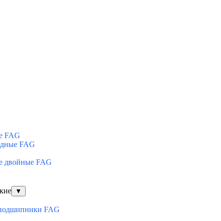
е FAG
ядные FAG
е двойные FAG
кие
▼
оподшипники FAG