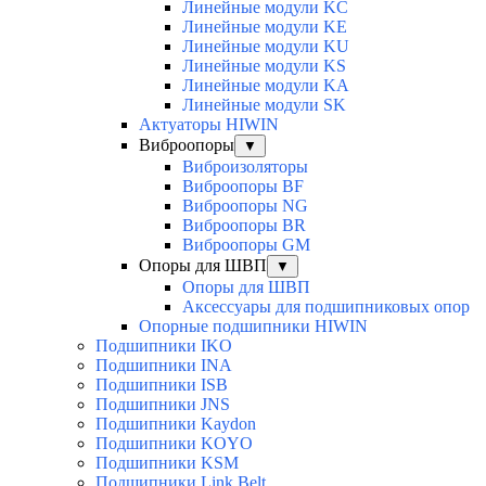
Линейные модули KC
Линейные модули KE
Линейные модули KU
Линейные модули KS
Линейные модули KA
Линейные модули SK
Актуаторы HIWIN
Виброопоры
▼
Виброизоляторы
Виброопоры BF
Виброопоры NG
Виброопоры BR
Виброопоры GM
Опоры для ШВП
▼
Опоры для ШВП
Аксессуары для подшипниковых опор
Опорные подшипники HIWIN
Подшипники IKO
Подшипники INA
Подшипники ISB
Подшипники JNS
Подшипники Kaydon
Подшипники KOYO
Подшипники KSM
Подшипники Link Belt