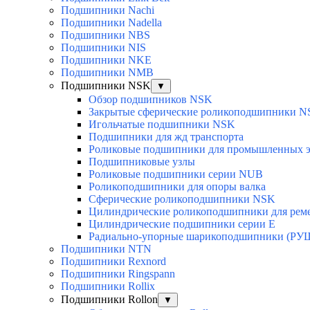
Подшипники Nachi
Подшипники Nadella
Подшипники NBS
Подшипники NIS
Подшипники NKE
Подшипники NMB
Подшипники NSK
▼
Обзор подшипников NSK
Закрытые сферические роликоподшипники 
Игольчатые подшипники NSK
Подшипники для жд транспорта
Роликовые подшипники для промышленных э
Подшипниковые узлы
Роликовые подшипники серии NUB
Роликоподшипники для опоры валка
Сферические роликоподшипники NSK
Цилиндрические роликоподшипники для рем
Цилиндрические подшипники серии E
Радиально-упорные шарикоподшипники (РУ
Подшипники NTN
Подшипники Rexnord
Подшипники Ringspann
Подшипники Rollix
Подшипники Rollon
▼