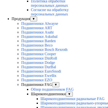
Политика обработки
персональных данных
Согласие на обработку
персональных данных
Продукция
▼
Подшипники Alwayse
Подшипники ART
Подшипники Asahi
Подшипники Askubal
Подшипники Barden
Подшипники Beco
Подшипники Bosch Rexroth
Подшипники Cooper
Подшипники DinRoll
Подшипники Dodge
Подшипники DurBal
Подшипники EuroSnodi
Подшипники Ewellix
Подшипники EZO
Подшипники FAG
▼
Обзор подшипников FAG
Шарикоподшипники
▼
Шарикоподшипники радиальные FAG
Шарикоподшипники радиально-упорны
Шарикоподшипники радиальные двухр