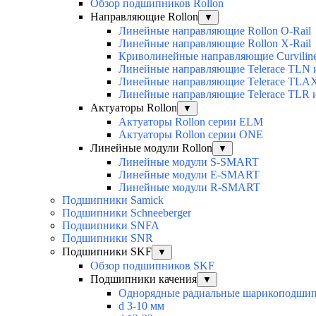
Обзор подшипников Rollon
Направляющие Rollon
▼
Линейные направляющие Rollon O-Rail
Линейные направляющие Rollon X-Rail
Криволинейные направляющие Curvilin
Линейные направляющие Telerace TLN
Линейные направляющие Telerace TL
Линейные направляющие Telerace TLR 
Актуаторы Rollon
▼
Актуаторы Rollon серии ELM
Актуаторы Rollon серии ONE
Линейные модули Rollon
▼
Линейные модули S-SMART
Линейные модули E-SMART
Линейные модули R-SMART
Подшипники Samick
Подшипники Schneeberger
Подшипники SNFA
Подшипники SNR
Подшипники SKF
▼
Обзор подшипников SKF
Подшипники качения
▼
Однорядные радиальные шарикоподши
d 3-10 мм