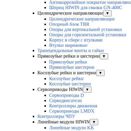
Антикоррозийное покрытие направля
Шприц HIWIN для смазки GN-400C
Цилиндрические направляющие
▼
Цилиндрические направляющие
Опорный блок TBR
Опоры для вертикальной установки
Опоры для горизонтальной установки
Корпус в сборе с втулками
Втулки шариковые
Трапецеидальные винты и гайки
Прямозубые рейки и шестерни
▼
Прямозубые рейки
Прямозубые шестерни
Косозубые рейки и шестерни
▼
Косозубые рейки
Косозубые шестерни
Сервоприводы HIWIN
▼
Сервоприводы D
Серводвигатели
Контроллеры движения
Сервоприводы LMDX
Контроллеры ЧПУ
Линейные модули HIWIN
▼
Линейные модули KK