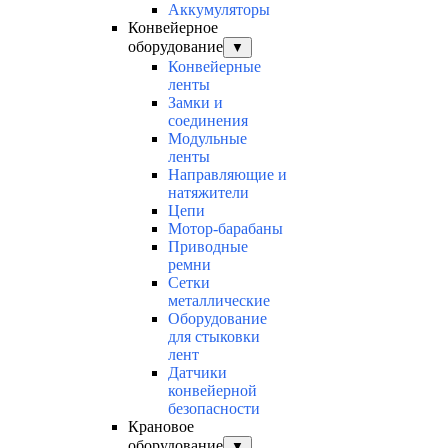
Аккумуляторы
Конвейерное
оборудование
▼
Конвейерные
ленты
Замки и
соединения
Модульные
ленты
Направляющие и
натяжители
Цепи
Мотор-барабаны
Приводные
ремни
Сетки
металлические
Оборудование
для стыковки
лент
Датчики
конвейерной
безопасности
Крановое
оборудование
▼