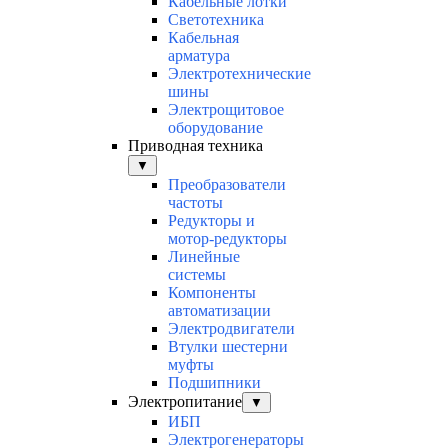
Кабельные лотки
Светотехника
Кабельная
арматура
Электротехнические
шины
Электрощитовое
оборудование
Приводная техника
▼
Преобразователи
частоты
Редукторы и
мотор-редукторы
Линейные
системы
Компоненты
автоматизации
Электродвигатели
Втулки шестерни
муфты
Подшипники
Электропитание
▼
ИБП
Электрогенераторы